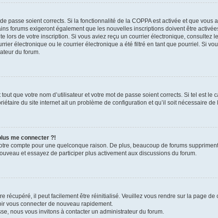
t de passe soient corrects. Si la fonctionnalité de la COPPA est activée et que vous 
ains forums exigeront également que les nouvelles inscriptions doivent être activée
te lors de votre inscription. Si vous aviez reçu un courrier électronique, consultez l
r électronique ou le courrier électronique a été filtré en tant que pourriel. Si vo
rateur du forum.
out que votre nom d’utilisateur et votre mot de passe soient corrects. Si tel est le
iétaire du site internet ait un problème de configuration et qu’il soit nécessaire de l
 plus me connecter ?!
votre compte pour une quelconque raison. De plus, beaucoup de forums suppriment pér
 nouveau et essayez de participer plus activement aux discussions du forum.
 récupéré, il peut facilement être réinitialisé. Veuillez vous rendre sur la page de
voir vous connecter de nouveau rapidement.
sse, nous vous invitons à contacter un administrateur du forum.