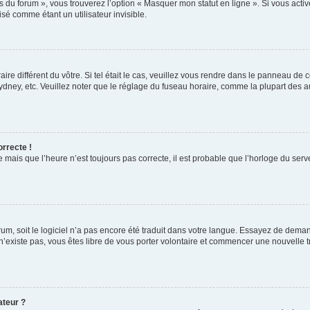
s du forum », vous trouverez l’option « Masquer mon statut en ligne ». Si vous activ
é comme étant un utilisateur invisible.
aire différent du vôtre. Si tel était le cas, veuillez vous rendre dans le panneau de co
ey, etc. Veuillez noter que le réglage du fuseau horaire, comme la plupart des autr
orrecte !
 mais que l’heure n’est toujours pas correcte, il est probable que l’horloge du serve
orum, soit le logiciel n’a pas encore été traduit dans votre langue. Essayez de deman
 n’existe pas, vous êtes libre de vous porter volontaire et commencer une nouvelle t
ateur ?