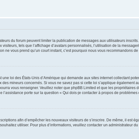
trateurs du forum peuvent limiter la publication de messages aux utilisateurs inscri
visiteurs, tels que l’affichage d’avatars personnalisés, l’utilisation de la messager
ription ne vous prend qu’un court instant, c’est pourquoi nous vous recommandons de l
t une loi des États-Unis d’Amérique qui demande aux sites internet collectant pot
 des mineurs concernés. Si vous ne savez pas si cette loi s’applique également au
 pourra vous renseigner. Veuillez noter que phpBB Limited et que les propriétaires
ue l’assistance porte sur la question « Qui dois-je contacter à propos de problèmes 
inscriptions afin d’empêcher les nouveaux visiteurs de s’inscrire. De même, il est é
s souhaitez utiliser. Pour plus d’informations, veuillez contacter un administrateur du