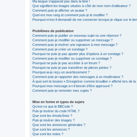
Ma langue n’apparaît pas dans la liste !
Que signifient les images situées à côté de mon nom d’utilisateur ?
Comment puis-je afficher un avatar ?
Quel est mon rang et comment puis-je le modifier ?
Pourquoi m’est-il demandé de me connecter lorsque je clique sur le lien 
Problèmes de publication
Comment puis-je publier un nouveau sujet ou une réponse ?
Comment puis-je modifier ou supprimer un message ?
Comment puis-je insérer une signature à mon message ?
Comment puis-je créer un sondage ?
Pourquoi ne puis-je pas ajouter plus d’options à un sondage ?
Comment puis-je modifier ou supprimer un sondage ?
Pourquoi ne puis-je pas accéder à un forum ?
Pourquoi ne puis-je pas transférer de pièces jointes ?
Pourquoi ai-je reçu un avertissement ?
Comment puis-je rapporter des messages à un modérateur ?
À quoi sert le bouton « Enregistrer comme brouillon » affiché lors de la 
Pourquoi mon message a-t-il besoin d’être approuvé ?
Comment puis-je remonter mes sujets ?
Mise en forme et types de sujets
Qu’est-ce que le BBCode ?
Puis-je insérer du code HTML ?
Que sont les émoticônes ?
Puis-je insérer des images ?
Que sont les annonces générales ?
Que sont les annonces ?
Que sont les notes ?