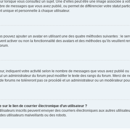
ur lorsque vous consultez un sujet. Une d’elles peut être une image associée à vo
mbre de messages que vous avez publié, ou permet de différencier votre statut parti
 unique et personnelle à chaque utilisateur.
ous pouvez ajouter un avatar en utilisant une des quatre méthodes suivantes : le serv
ent activer ou non la fonctionnalité des avatars et des méthodes qu’ils veuillent ren
forum.
ur, indiquent votre activité selon le nombre de messages que vous avez publié ou id
eul un administrateur du forum peut modifier le texte des rangs du forum. Merci de 
de forums ne toléreront pas ce procédé et un administrateur ou un modérateur pou
ur le lien de courrier électronique d’un utilisateur ?
s utilisateurs inscrits peuvent envoyer des courriers électroniques aux autres utili
es utilisateurs malveillants ou des robots.