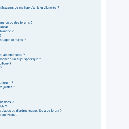
lisateurs de ma liste d’amis et d’ignorés ?
ans un ou des forums ?
sultat ?
blanche ?!
?
ssages et sujets ?
t les abonnements ?
onner à un sujet spécifique ?
ifique ?
 ?
ce forum ?
s jointes ?
cussions ?
ible ?
 d’abus ou d’ordres légaux liés à ce forum ?
r du forum ?