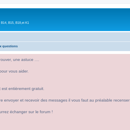
 B14, B15, B18,et K1
ux questions
uver, une astuce ....
pour vous aider.
 est entièrement gratuit.
 dire envoyer et recevoir des messages il vous faut au préalable recense
urrez échanger sur le forum !