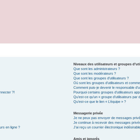
Niveaux des utilisateurs et groupes d’uti
Que sont les administrateurs ?
Que sont les modérateurs ?
Que sont les groupes d’utilisateurs ?
Où sont les groupes d’utilisateurs et commen
Comment puis-je devenir le responsable d’un
nnecter ?!
Pourquoi certains groupes d’utilisateurs app
Qu’est-ce qu’un « groupe d’utilisateurs par 
Qu’est-ce que le lien « L’équipe » ?
Messagerie privée
Je ne peux pas envoyer de messages privé
Je continue à recevoir des messages privés 
urs en ligne ?
J’ai reçu un courrier électronique indésirabl
Amis et ignorés