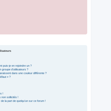
lisateurs
t puis-je en rejoindre un ?
 groupe d’utilisateurs ?
araissent dans une couleur différente ?
défaut » ?
s !
non sollicités !
e de la part de quelqu’un sur ce forum !