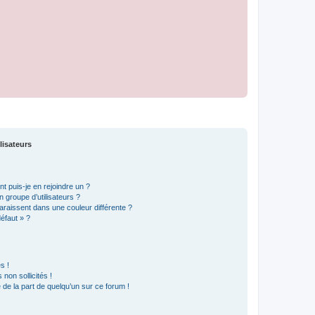
lisateurs
t puis-je en rejoindre un ?
 groupe d’utilisateurs ?
araissent dans une couleur différente ?
défaut » ?
s !
non sollicités !
e de la part de quelqu’un sur ce forum !