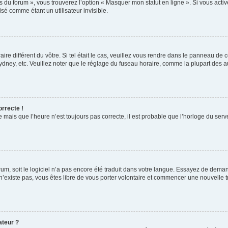
s du forum », vous trouverez l’option « Masquer mon statut en ligne ». Si vous activ
é comme étant un utilisateur invisible.
aire différent du vôtre. Si tel était le cas, veuillez vous rendre dans le panneau de co
ey, etc. Veuillez noter que le réglage du fuseau horaire, comme la plupart des autr
orrecte !
 mais que l’heure n’est toujours pas correcte, il est probable que l’horloge du serve
orum, soit le logiciel n’a pas encore été traduit dans votre langue. Essayez de deman
 n’existe pas, vous êtes libre de vous porter volontaire et commencer une nouvelle t
ateur ?