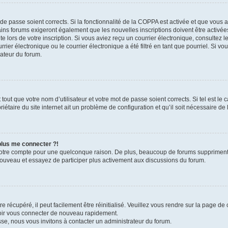
t de passe soient corrects. Si la fonctionnalité de la COPPA est activée et que vous 
ains forums exigeront également que les nouvelles inscriptions doivent être activée
te lors de votre inscription. Si vous aviez reçu un courrier électronique, consultez l
r électronique ou le courrier électronique a été filtré en tant que pourriel. Si vo
rateur du forum.
out que votre nom d’utilisateur et votre mot de passe soient corrects. Si tel est le
iétaire du site internet ait un problème de configuration et qu’il soit nécessaire de l
 plus me connecter ?!
votre compte pour une quelconque raison. De plus, beaucoup de forums suppriment pér
 nouveau et essayez de participer plus activement aux discussions du forum.
 récupéré, il peut facilement être réinitialisé. Veuillez vous rendre sur la page de
voir vous connecter de nouveau rapidement.
sse, nous vous invitons à contacter un administrateur du forum.