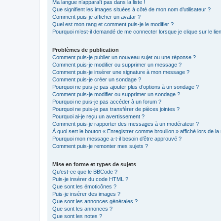
Ma langue n’apparaît pas dans la liste !
Que signifient les images situées à côté de mon nom d’utilisateur ?
Comment puis-je afficher un avatar ?
Quel est mon rang et comment puis-je le modifier ?
Pourquoi m’est-il demandé de me connecter lorsque je clique sur le lien 
Problèmes de publication
Comment puis-je publier un nouveau sujet ou une réponse ?
Comment puis-je modifier ou supprimer un message ?
Comment puis-je insérer une signature à mon message ?
Comment puis-je créer un sondage ?
Pourquoi ne puis-je pas ajouter plus d’options à un sondage ?
Comment puis-je modifier ou supprimer un sondage ?
Pourquoi ne puis-je pas accéder à un forum ?
Pourquoi ne puis-je pas transférer de pièces jointes ?
Pourquoi ai-je reçu un avertissement ?
Comment puis-je rapporter des messages à un modérateur ?
À quoi sert le bouton « Enregistrer comme brouillon » affiché lors de la 
Pourquoi mon message a-t-il besoin d’être approuvé ?
Comment puis-je remonter mes sujets ?
Mise en forme et types de sujets
Qu’est-ce que le BBCode ?
Puis-je insérer du code HTML ?
Que sont les émoticônes ?
Puis-je insérer des images ?
Que sont les annonces générales ?
Que sont les annonces ?
Que sont les notes ?