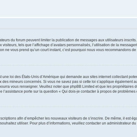
trateurs du forum peuvent limiter la publication de messages aux utilisateurs inscri
visiteurs, tels que l’affichage d’avatars personnalisés, l’utilisation de la messager
ription ne vous prend qu’un court instant, c’est pourquoi nous vous recommandons de l
t une loi des États-Unis d’Amérique qui demande aux sites internet collectant pot
 des mineurs concernés. Si vous ne savez pas si cette loi s’applique également au
 pourra vous renseigner. Veuillez noter que phpBB Limited et que les propriétaires
ue l’assistance porte sur la question « Qui dois-je contacter à propos de problèmes 
inscriptions afin d’empêcher les nouveaux visiteurs de s’inscrire. De même, il est é
s souhaitez utiliser. Pour plus d’informations, veuillez contacter un administrateur du