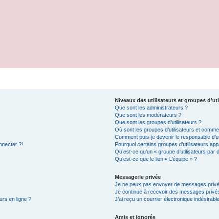
Niveaux des utilisateurs et groupes d’uti
Que sont les administrateurs ?
Que sont les modérateurs ?
Que sont les groupes d’utilisateurs ?
Où sont les groupes d’utilisateurs et commen
Comment puis-je devenir le responsable d’un
nnecter ?!
Pourquoi certains groupes d’utilisateurs app
Qu’est-ce qu’un « groupe d’utilisateurs par 
Qu’est-ce que le lien « L’équipe » ?
Messagerie privée
Je ne peux pas envoyer de messages privé
Je continue à recevoir des messages privés 
urs en ligne ?
J’ai reçu un courrier électronique indésirabl
Amis et ignorés