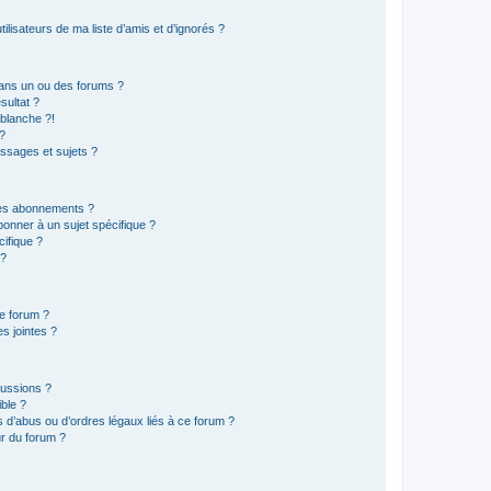
lisateurs de ma liste d’amis et d’ignorés ?
ans un ou des forums ?
sultat ?
blanche ?!
?
ssages et sujets ?
t les abonnements ?
onner à un sujet spécifique ?
ifique ?
 ?
ce forum ?
s jointes ?
cussions ?
ible ?
 d’abus ou d’ordres légaux liés à ce forum ?
r du forum ?