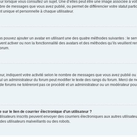
ur lorsque vous consultez un sujet. Une d’elles peut être une image associée à vo
mbre de messages que vous avez publié, ou permet de différencier votre statut parti
 unique et personnelle à chaque utilisateur.
ous pouvez ajouter un avatar en utilisant une des quatre méthodes suivantes : le serv
ent activer ou non la fonctionnalité des avatars et des méthodes qu’ils veuillent ren
forum.
ur, indiquent votre activité selon le nombre de messages que vous avez publié ou id
eul un administrateur du forum peut modifier le texte des rangs du forum. Merci de 
de forums ne toléreront pas ce procédé et un administrateur ou un modérateur pou
ur le lien de courrier électronique d’un utilisateur ?
s utilisateurs inscrits peuvent envoyer des courriers électroniques aux autres utili
es utilisateurs malveillants ou des robots.