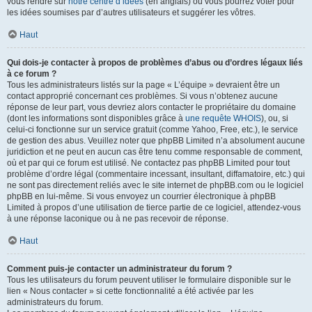
vous rendre sur
notre centre d’idées
(en anglais) où vous pourrez voter pour
les idées soumises par d’autres utilisateurs et suggérer les vôtres.
Haut
Qui dois-je contacter à propos de problèmes d’abus ou d’ordres légaux liés
à ce forum ?
Tous les administrateurs listés sur la page « L’équipe » devraient être un
contact approprié concernant ces problèmes. Si vous n’obtenez aucune
réponse de leur part, vous devriez alors contacter le propriétaire du domaine
(dont les informations sont disponibles grâce à
une requête WHOIS
), ou, si
celui-ci fonctionne sur un service gratuit (comme Yahoo, Free, etc.), le service
de gestion des abus. Veuillez noter que phpBB Limited n’a absolument aucune
juridiction et ne peut en aucun cas être tenu comme responsable de comment,
où et par qui ce forum est utilisé. Ne contactez pas phpBB Limited pour tout
problème d’ordre légal (commentaire incessant, insultant, diffamatoire, etc.) qui
ne sont pas directement reliés avec le site internet de phpBB.com ou le logiciel
phpBB en lui-même. Si vous envoyez un courrier électronique à phpBB
Limited à propos d’une utilisation de tierce partie de ce logiciel, attendez-vous
à une réponse laconique ou à ne pas recevoir de réponse.
Haut
Comment puis-je contacter un administrateur du forum ?
Tous les utilisateurs du forum peuvent utiliser le formulaire disponible sur le
lien « Nous contacter » si cette fonctionnalité a été activée par les
administrateurs du forum.