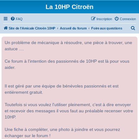
La 10HP Citroën
FAQ
Inscription
Connexion
R
Site de l'Amicale Citroën 10HP
Accueil du forum
Foire aux questions
e
Un problème de mécanique à résoudre, une pièce à trouver, une
c
astuce ....
h
e
Ce forum à l'intention des passionnés de 10HP est là pour vous
r
aider.
c
h
Il est géré par une équipe de bénévoles passionnés et est
e
entièrement gratuit.
r
Toutefois si vous voulez l'utiliser pleinement, c'est à dire envoyer
et recevoir des messages il vous faut au préalable recenser votre
10HP.
Une fiche à compléter, une photo à joindre et vous pourrez
échanger sur le forum !