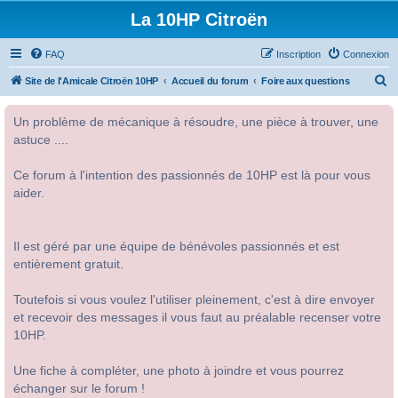
La 10HP Citroën
FAQ
Inscription
Connexion
R
Site de l'Amicale Citroën 10HP
Accueil du forum
Foire aux questions
e
Un problème de mécanique à résoudre, une pièce à trouver, une
c
astuce ....
h
e
Ce forum à l'intention des passionnés de 10HP est là pour vous
r
aider.
c
h
Il est géré par une équipe de bénévoles passionnés et est
e
entièrement gratuit.
r
Toutefois si vous voulez l'utiliser pleinement, c'est à dire envoyer
et recevoir des messages il vous faut au préalable recenser votre
10HP.
Une fiche à compléter, une photo à joindre et vous pourrez
échanger sur le forum !