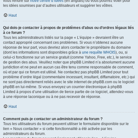
vous rendre sur
notre centre d’idées
(en anglais) où vous pourrez voter pour
les idées soumises par d’autres utilisateurs et suggérer les vôtres.
Haut
Qui dois-je contacter à propos de problèmes d’abus ou d’ordres légaux liés
à ce forum ?
Tous les administrateurs listés sur la page « L’équipe » devraient être un
contact approprié concernant ces problèmes. Si vous n’obtenez aucune
réponse de leur part, vous devriez alors contacter le propriétaire du domaine
(dont les informations sont disponibles grâce à
une requête WHOIS
), ou, si
celui-ci fonctionne sur un service gratuit (comme Yahoo, Free, etc.), le service
de gestion des abus. Veuillez noter que phpBB Limited n’a absolument aucune
juridiction et ne peut en aucun cas être tenu comme responsable de comment,
où et par qui ce forum est utilisé. Ne contactez pas phpBB Limited pour tout
problème d’ordre légal (commentaire incessant, insultant, diffamatoire, etc.) qui
ne sont pas directement reliés avec le site internet de phpBB.com ou le logiciel
phpBB en lui-même. Si vous envoyez un courrier électronique à phpBB
Limited à propos d’une utilisation de tierce partie de ce logiciel, attendez-vous
à une réponse laconique ou à ne pas recevoir de réponse.
Haut
Comment puis-je contacter un administrateur du forum ?
Tous les utilisateurs du forum peuvent utiliser le formulaire disponible sur le
lien « Nous contacter » si cette fonctionnalité a été activée par les
administrateurs du forum.