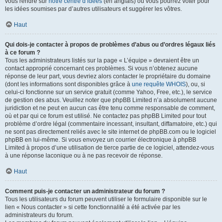
vous rendre sur
notre centre d’idées
(en anglais) où vous pourrez voter pour
les idées soumises par d’autres utilisateurs et suggérer les vôtres.
Haut
Qui dois-je contacter à propos de problèmes d’abus ou d’ordres légaux liés
à ce forum ?
Tous les administrateurs listés sur la page « L’équipe » devraient être un
contact approprié concernant ces problèmes. Si vous n’obtenez aucune
réponse de leur part, vous devriez alors contacter le propriétaire du domaine
(dont les informations sont disponibles grâce à
une requête WHOIS
), ou, si
celui-ci fonctionne sur un service gratuit (comme Yahoo, Free, etc.), le service
de gestion des abus. Veuillez noter que phpBB Limited n’a absolument aucune
juridiction et ne peut en aucun cas être tenu comme responsable de comment,
où et par qui ce forum est utilisé. Ne contactez pas phpBB Limited pour tout
problème d’ordre légal (commentaire incessant, insultant, diffamatoire, etc.) qui
ne sont pas directement reliés avec le site internet de phpBB.com ou le logiciel
phpBB en lui-même. Si vous envoyez un courrier électronique à phpBB
Limited à propos d’une utilisation de tierce partie de ce logiciel, attendez-vous
à une réponse laconique ou à ne pas recevoir de réponse.
Haut
Comment puis-je contacter un administrateur du forum ?
Tous les utilisateurs du forum peuvent utiliser le formulaire disponible sur le
lien « Nous contacter » si cette fonctionnalité a été activée par les
administrateurs du forum.