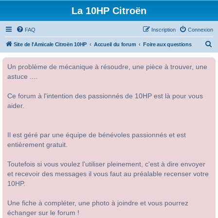
La 10HP Citroën
FAQ
Inscription
Connexion
R
Site de l'Amicale Citroën 10HP
Accueil du forum
Foire aux questions
e
Un problème de mécanique à résoudre, une pièce à trouver, une
c
astuce ....
h
e
Ce forum à l'intention des passionnés de 10HP est là pour vous
r
aider.
c
h
Il est géré par une équipe de bénévoles passionnés et est
e
entièrement gratuit.
r
Toutefois si vous voulez l'utiliser pleinement, c'est à dire envoyer
et recevoir des messages il vous faut au préalable recenser votre
10HP.
Une fiche à compléter, une photo à joindre et vous pourrez
échanger sur le forum !