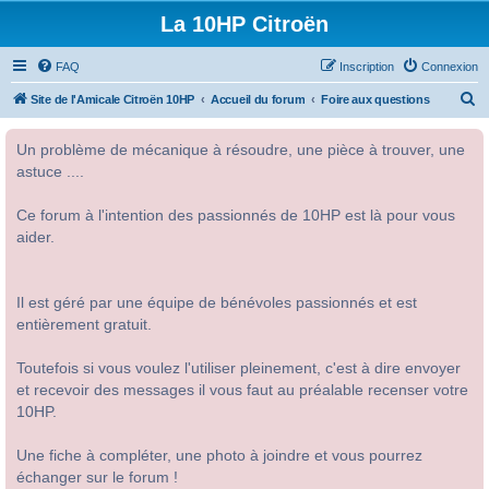
La 10HP Citroën
FAQ
Inscription
Connexion
R
Site de l'Amicale Citroën 10HP
Accueil du forum
Foire aux questions
e
Un problème de mécanique à résoudre, une pièce à trouver, une
c
astuce ....
h
e
Ce forum à l'intention des passionnés de 10HP est là pour vous
r
aider.
c
h
Il est géré par une équipe de bénévoles passionnés et est
e
entièrement gratuit.
r
Toutefois si vous voulez l'utiliser pleinement, c'est à dire envoyer
et recevoir des messages il vous faut au préalable recenser votre
10HP.
Une fiche à compléter, une photo à joindre et vous pourrez
échanger sur le forum !