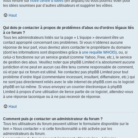
vous rendre sur
notre centre d’idées
(en anglais) où vous pourrez voter pour
les idées soumises par d’autres utilisateurs et suggérer les vôtres.
Haut
Qui dois-je contacter à propos de problèmes d’abus ou d’ordres légaux liés
à ce forum ?
Tous les administrateurs listés sur la page « L’équipe » devraient être un
contact approprié concernant ces problèmes. Si vous n’obtenez aucune
réponse de leur part, vous devriez alors contacter le propriétaire du domaine
(dont les informations sont disponibles grâce à
une requête WHOIS
), ou, si
celui-ci fonctionne sur un service gratuit (comme Yahoo, Free, etc.), le service
de gestion des abus. Veuillez noter que phpBB Limited n’a absolument aucune
juridiction et ne peut en aucun cas être tenu comme responsable de comment,
où et par qui ce forum est utilisé. Ne contactez pas phpBB Limited pour tout
problème d’ordre légal (commentaire incessant, insultant, diffamatoire, etc.) qui
ne sont pas directement reliés avec le site internet de phpBB.com ou le logiciel
phpBB en lui-même. Si vous envoyez un courrier électronique à phpBB
Limited à propos d’une utilisation de tierce partie de ce logiciel, attendez-vous
à une réponse laconique ou à ne pas recevoir de réponse.
Haut
Comment puis-je contacter un administrateur du forum ?
Tous les utilisateurs du forum peuvent utiliser le formulaire disponible sur le
lien « Nous contacter » si cette fonctionnalité a été activée par les
administrateurs du forum.