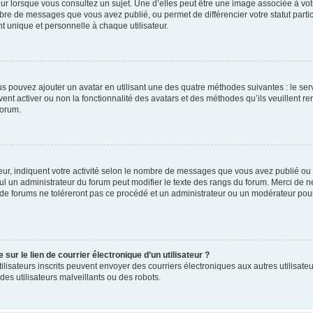
ur lorsque vous consultez un sujet. Une d’elles peut être une image associée à vo
mbre de messages que vous avez publié, ou permet de différencier votre statut parti
 unique et personnelle à chaque utilisateur.
ous pouvez ajouter un avatar en utilisant une des quatre méthodes suivantes : le serv
ent activer ou non la fonctionnalité des avatars et des méthodes qu’ils veuillent ren
forum.
ur, indiquent votre activité selon le nombre de messages que vous avez publié ou id
eul un administrateur du forum peut modifier le texte des rangs du forum. Merci de 
de forums ne toléreront pas ce procédé et un administrateur ou un modérateur pou
ur le lien de courrier électronique d’un utilisateur ?
s utilisateurs inscrits peuvent envoyer des courriers électroniques aux autres utili
es utilisateurs malveillants ou des robots.