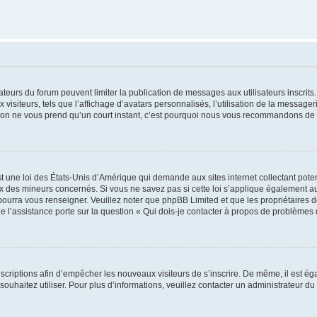
trateurs du forum peuvent limiter la publication de messages aux utilisateurs inscri
visiteurs, tels que l’affichage d’avatars personnalisés, l’utilisation de la messager
ription ne vous prend qu’un court instant, c’est pourquoi nous vous recommandons de l
t une loi des États-Unis d’Amérique qui demande aux sites internet collectant pot
 des mineurs concernés. Si vous ne savez pas si cette loi s’applique également au
 pourra vous renseigner. Veuillez noter que phpBB Limited et que les propriétaires
ue l’assistance porte sur la question « Qui dois-je contacter à propos de problèmes 
inscriptions afin d’empêcher les nouveaux visiteurs de s’inscrire. De même, il est é
s souhaitez utiliser. Pour plus d’informations, veuillez contacter un administrateur du