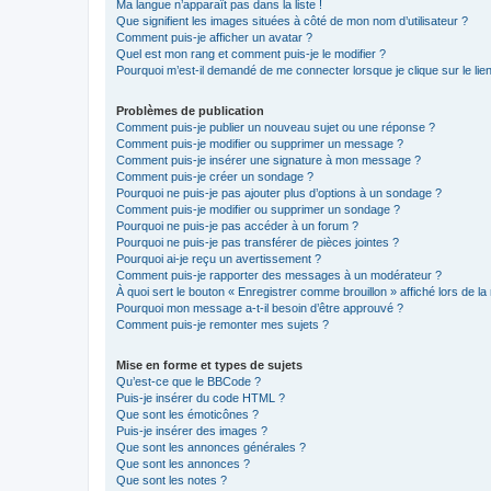
Ma langue n’apparaît pas dans la liste !
Que signifient les images situées à côté de mon nom d’utilisateur ?
Comment puis-je afficher un avatar ?
Quel est mon rang et comment puis-je le modifier ?
Pourquoi m’est-il demandé de me connecter lorsque je clique sur le lien 
Problèmes de publication
Comment puis-je publier un nouveau sujet ou une réponse ?
Comment puis-je modifier ou supprimer un message ?
Comment puis-je insérer une signature à mon message ?
Comment puis-je créer un sondage ?
Pourquoi ne puis-je pas ajouter plus d’options à un sondage ?
Comment puis-je modifier ou supprimer un sondage ?
Pourquoi ne puis-je pas accéder à un forum ?
Pourquoi ne puis-je pas transférer de pièces jointes ?
Pourquoi ai-je reçu un avertissement ?
Comment puis-je rapporter des messages à un modérateur ?
À quoi sert le bouton « Enregistrer comme brouillon » affiché lors de la 
Pourquoi mon message a-t-il besoin d’être approuvé ?
Comment puis-je remonter mes sujets ?
Mise en forme et types de sujets
Qu’est-ce que le BBCode ?
Puis-je insérer du code HTML ?
Que sont les émoticônes ?
Puis-je insérer des images ?
Que sont les annonces générales ?
Que sont les annonces ?
Que sont les notes ?