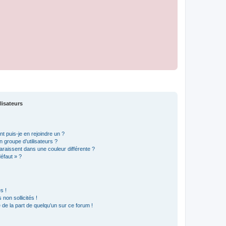
lisateurs
t puis-je en rejoindre un ?
 groupe d’utilisateurs ?
araissent dans une couleur différente ?
défaut » ?
s !
non sollicités !
e de la part de quelqu’un sur ce forum !