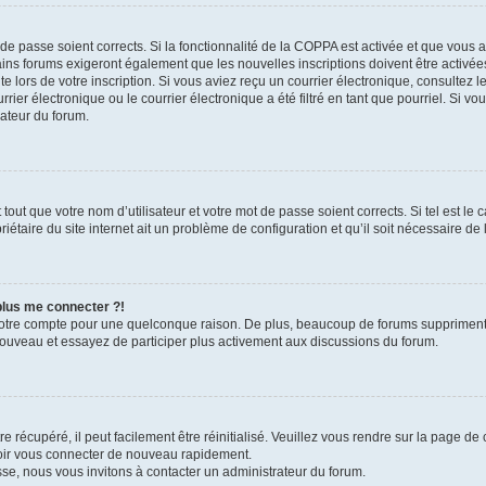
t de passe soient corrects. Si la fonctionnalité de la COPPA est activée et que vous 
ains forums exigeront également que les nouvelles inscriptions doivent être activée
te lors de votre inscription. Si vous aviez reçu un courrier électronique, consultez l
r électronique ou le courrier électronique a été filtré en tant que pourriel. Si vo
rateur du forum.
out que votre nom d’utilisateur et votre mot de passe soient corrects. Si tel est le
iétaire du site internet ait un problème de configuration et qu’il soit nécessaire de l
 plus me connecter ?!
votre compte pour une quelconque raison. De plus, beaucoup de forums suppriment pér
 nouveau et essayez de participer plus activement aux discussions du forum.
 récupéré, il peut facilement être réinitialisé. Veuillez vous rendre sur la page de
voir vous connecter de nouveau rapidement.
sse, nous vous invitons à contacter un administrateur du forum.