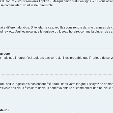
s du forum », vous trouverez l’option « Masquer mon statut en ligne ». Si vous activ
é comme étant un utilisateur invisible.
aire différent du vôtre. Si tel était le cas, veuillez vous rendre dans le panneau de co
ey, etc. Veuillez noter que le réglage du fuseau horaire, comme la plupart des autr
orrecte !
 mais que l’heure n’est toujours pas correcte, il est probable que l’horloge du serve
orum, soit le logiciel n’a pas encore été traduit dans votre langue. Essayez de deman
 n’existe pas, vous êtes libre de vous porter volontaire et commencer une nouvelle t
ateur ?