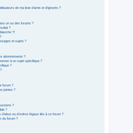
lisateurs de ma liste d’amis et d’ignorés ?
ans un ou des forums ?
sultat ?
blanche ?!
?
ssages et sujets ?
t les abonnements ?
onner à un sujet spécifique ?
ifique ?
 ?
ce forum ?
s jointes ?
cussions ?
ible ?
 d’abus ou d’ordres légaux liés à ce forum ?
r du forum ?