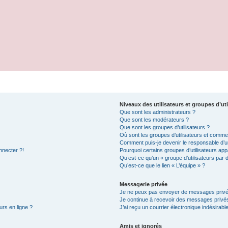
Niveaux des utilisateurs et groupes d’uti
Que sont les administrateurs ?
Que sont les modérateurs ?
Que sont les groupes d’utilisateurs ?
Où sont les groupes d’utilisateurs et commen
Comment puis-je devenir le responsable d’un
nnecter ?!
Pourquoi certains groupes d’utilisateurs app
Qu’est-ce qu’un « groupe d’utilisateurs par 
Qu’est-ce que le lien « L’équipe » ?
Messagerie privée
Je ne peux pas envoyer de messages privé
Je continue à recevoir des messages privés 
urs en ligne ?
J’ai reçu un courrier électronique indésirabl
Amis et ignorés