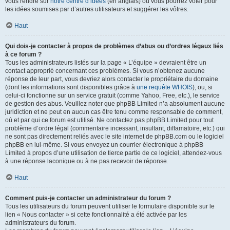
vous rendre sur
notre centre d’idées
(en anglais) où vous pourrez voter pour
les idées soumises par d’autres utilisateurs et suggérer les vôtres.
Haut
Qui dois-je contacter à propos de problèmes d’abus ou d’ordres légaux liés
à ce forum ?
Tous les administrateurs listés sur la page « L’équipe » devraient être un
contact approprié concernant ces problèmes. Si vous n’obtenez aucune
réponse de leur part, vous devriez alors contacter le propriétaire du domaine
(dont les informations sont disponibles grâce à
une requête WHOIS
), ou, si
celui-ci fonctionne sur un service gratuit (comme Yahoo, Free, etc.), le service
de gestion des abus. Veuillez noter que phpBB Limited n’a absolument aucune
juridiction et ne peut en aucun cas être tenu comme responsable de comment,
où et par qui ce forum est utilisé. Ne contactez pas phpBB Limited pour tout
problème d’ordre légal (commentaire incessant, insultant, diffamatoire, etc.) qui
ne sont pas directement reliés avec le site internet de phpBB.com ou le logiciel
phpBB en lui-même. Si vous envoyez un courrier électronique à phpBB
Limited à propos d’une utilisation de tierce partie de ce logiciel, attendez-vous
à une réponse laconique ou à ne pas recevoir de réponse.
Haut
Comment puis-je contacter un administrateur du forum ?
Tous les utilisateurs du forum peuvent utiliser le formulaire disponible sur le
lien « Nous contacter » si cette fonctionnalité a été activée par les
administrateurs du forum.