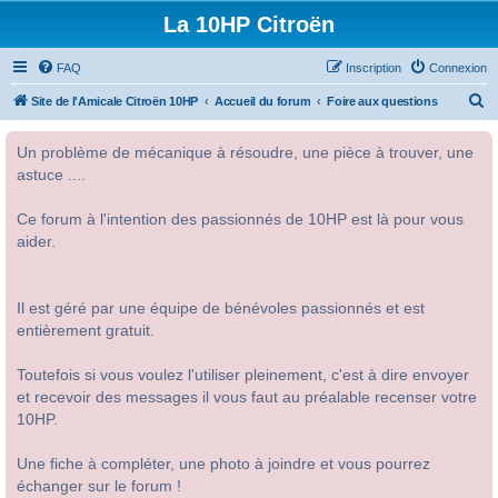
La 10HP Citroën
FAQ
Inscription
Connexion
R
Site de l'Amicale Citroën 10HP
Accueil du forum
Foire aux questions
e
Un problème de mécanique à résoudre, une pièce à trouver, une
c
astuce ....
h
e
Ce forum à l'intention des passionnés de 10HP est là pour vous
r
aider.
c
h
Il est géré par une équipe de bénévoles passionnés et est
e
entièrement gratuit.
r
Toutefois si vous voulez l'utiliser pleinement, c'est à dire envoyer
et recevoir des messages il vous faut au préalable recenser votre
10HP.
Une fiche à compléter, une photo à joindre et vous pourrez
échanger sur le forum !