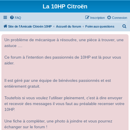
La 10HP Citroën
FAQ
Inscription
Connexion
R
Site de l'Amicale Citroën 10HP
Accueil du forum
Foire aux questions
e
Un problème de mécanique à résoudre, une pièce à trouver, une
c
astuce ....
h
e
Ce forum à l'intention des passionnés de 10HP est là pour vous
r
aider.
c
h
Il est géré par une équipe de bénévoles passionnés et est
e
entièrement gratuit.
r
Toutefois si vous voulez l'utiliser pleinement, c'est à dire envoyer
et recevoir des messages il vous faut au préalable recenser votre
10HP.
Une fiche à compléter, une photo à joindre et vous pourrez
échanger sur le forum !