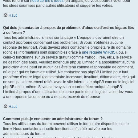
vous rendre sur
notre centre d’idées
(en anglais) où vous pourrez voter pour
les idées soumises par d’autres utilisateurs et suggérer les vôtres.
Haut
Qui dois-je contacter à propos de problèmes d’abus ou d’ordres légaux liés
à ce forum ?
Tous les administrateurs listés sur la page « L’équipe » devraient être un
contact approprié concernant ces problèmes. Si vous n’obtenez aucune
réponse de leur part, vous devriez alors contacter le propriétaire du domaine
(dont les informations sont disponibles grâce à
une requête WHOIS
), ou, si
celui-ci fonctionne sur un service gratuit (comme Yahoo, Free, etc.), le service
de gestion des abus. Veuillez noter que phpBB Limited n’a absolument aucune
juridiction et ne peut en aucun cas être tenu comme responsable de comment,
où et par qui ce forum est utilisé. Ne contactez pas phpBB Limited pour tout
problème d’ordre légal (commentaire incessant, insultant, diffamatoire, etc.) qui
ne sont pas directement reliés avec le site internet de phpBB.com ou le logiciel
phpBB en lui-même. Si vous envoyez un courrier électronique à phpBB
Limited à propos d’une utilisation de tierce partie de ce logiciel, attendez-vous
à une réponse laconique ou à ne pas recevoir de réponse.
Haut
Comment puis-je contacter un administrateur du forum ?
Tous les utilisateurs du forum peuvent utiliser le formulaire disponible sur le
lien « Nous contacter » si cette fonctionnalité a été activée par les
administrateurs du forum.