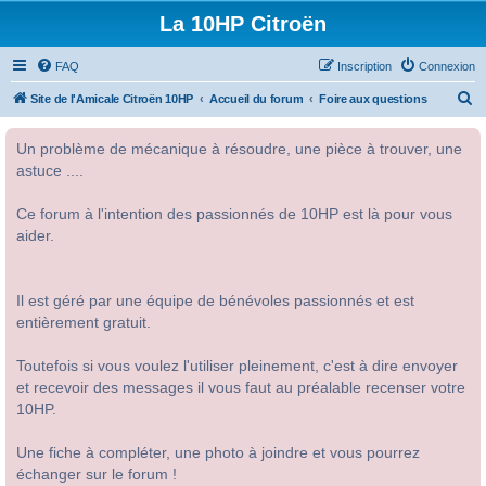
La 10HP Citroën
FAQ
Inscription
Connexion
R
Site de l'Amicale Citroën 10HP
Accueil du forum
Foire aux questions
e
Un problème de mécanique à résoudre, une pièce à trouver, une
c
astuce ....
h
e
Ce forum à l'intention des passionnés de 10HP est là pour vous
r
aider.
c
h
Il est géré par une équipe de bénévoles passionnés et est
e
entièrement gratuit.
r
Toutefois si vous voulez l'utiliser pleinement, c'est à dire envoyer
et recevoir des messages il vous faut au préalable recenser votre
10HP.
Une fiche à compléter, une photo à joindre et vous pourrez
échanger sur le forum !