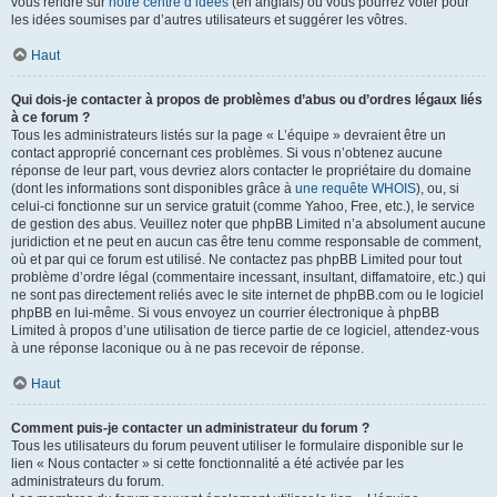
vous rendre sur
notre centre d’idées
(en anglais) où vous pourrez voter pour
les idées soumises par d’autres utilisateurs et suggérer les vôtres.
Haut
Qui dois-je contacter à propos de problèmes d’abus ou d’ordres légaux liés
à ce forum ?
Tous les administrateurs listés sur la page « L’équipe » devraient être un
contact approprié concernant ces problèmes. Si vous n’obtenez aucune
réponse de leur part, vous devriez alors contacter le propriétaire du domaine
(dont les informations sont disponibles grâce à
une requête WHOIS
), ou, si
celui-ci fonctionne sur un service gratuit (comme Yahoo, Free, etc.), le service
de gestion des abus. Veuillez noter que phpBB Limited n’a absolument aucune
juridiction et ne peut en aucun cas être tenu comme responsable de comment,
où et par qui ce forum est utilisé. Ne contactez pas phpBB Limited pour tout
problème d’ordre légal (commentaire incessant, insultant, diffamatoire, etc.) qui
ne sont pas directement reliés avec le site internet de phpBB.com ou le logiciel
phpBB en lui-même. Si vous envoyez un courrier électronique à phpBB
Limited à propos d’une utilisation de tierce partie de ce logiciel, attendez-vous
à une réponse laconique ou à ne pas recevoir de réponse.
Haut
Comment puis-je contacter un administrateur du forum ?
Tous les utilisateurs du forum peuvent utiliser le formulaire disponible sur le
lien « Nous contacter » si cette fonctionnalité a été activée par les
administrateurs du forum.