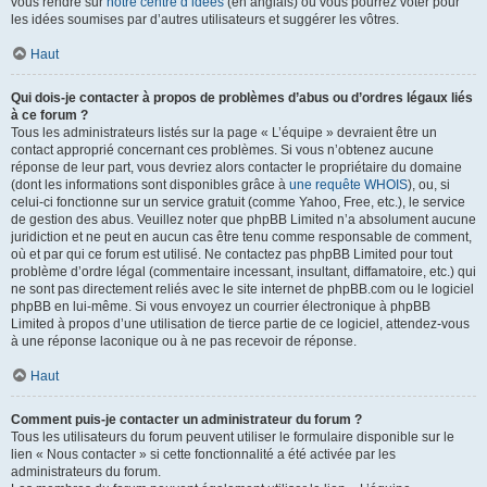
vous rendre sur
notre centre d’idées
(en anglais) où vous pourrez voter pour
les idées soumises par d’autres utilisateurs et suggérer les vôtres.
Haut
Qui dois-je contacter à propos de problèmes d’abus ou d’ordres légaux liés
à ce forum ?
Tous les administrateurs listés sur la page « L’équipe » devraient être un
contact approprié concernant ces problèmes. Si vous n’obtenez aucune
réponse de leur part, vous devriez alors contacter le propriétaire du domaine
(dont les informations sont disponibles grâce à
une requête WHOIS
), ou, si
celui-ci fonctionne sur un service gratuit (comme Yahoo, Free, etc.), le service
de gestion des abus. Veuillez noter que phpBB Limited n’a absolument aucune
juridiction et ne peut en aucun cas être tenu comme responsable de comment,
où et par qui ce forum est utilisé. Ne contactez pas phpBB Limited pour tout
problème d’ordre légal (commentaire incessant, insultant, diffamatoire, etc.) qui
ne sont pas directement reliés avec le site internet de phpBB.com ou le logiciel
phpBB en lui-même. Si vous envoyez un courrier électronique à phpBB
Limited à propos d’une utilisation de tierce partie de ce logiciel, attendez-vous
à une réponse laconique ou à ne pas recevoir de réponse.
Haut
Comment puis-je contacter un administrateur du forum ?
Tous les utilisateurs du forum peuvent utiliser le formulaire disponible sur le
lien « Nous contacter » si cette fonctionnalité a été activée par les
administrateurs du forum.