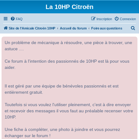
La 10HP Citroën
FAQ
Inscription
Connexion
R
Site de l'Amicale Citroën 10HP
Accueil du forum
Foire aux questions
e
Un problème de mécanique à résoudre, une pièce à trouver, une
c
astuce ....
h
e
Ce forum à l'intention des passionnés de 10HP est là pour vous
r
aider.
c
h
Il est géré par une équipe de bénévoles passionnés et est
e
entièrement gratuit.
r
Toutefois si vous voulez l'utiliser pleinement, c'est à dire envoyer
et recevoir des messages il vous faut au préalable recenser votre
10HP.
Une fiche à compléter, une photo à joindre et vous pourrez
échanger sur le forum !