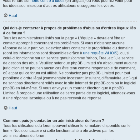
vous rendre sur
notre centre d’idées
(en anglais) où vous pourrez voter pour
les idées soumises par d’autres utilisateurs et suggérer les vôtres.
Haut
Qui dois-je contacter à propos de problèmes d’abus ou d’ordres légaux liés
à ce forum ?
Tous les administrateurs listés sur la page « L’équipe » devraient être un
contact approprié concernant ces problèmes. Si vous n’obtenez aucune
réponse de leur part, vous devriez alors contacter le propriétaire du domaine
(dont les informations sont disponibles grâce à
une requête WHOIS
), ou, si
celui-ci fonctionne sur un service gratuit (comme Yahoo, Free, etc.), le service
de gestion des abus. Veuillez noter que phpBB Limited n’a absolument aucune
juridiction et ne peut en aucun cas être tenu comme responsable de comment,
où et par qui ce forum est utilisé. Ne contactez pas phpBB Limited pour tout
problème d’ordre légal (commentaire incessant, insultant, diffamatoire, etc.) qui
ne sont pas directement reliés avec le site internet de phpBB.com ou le logiciel
phpBB en lui-même. Si vous envoyez un courrier électronique à phpBB
Limited à propos d’une utilisation de tierce partie de ce logiciel, attendez-vous
à une réponse laconique ou à ne pas recevoir de réponse.
Haut
Comment puis-je contacter un administrateur du forum ?
Tous les utilisateurs du forum peuvent utiliser le formulaire disponible sur le
lien « Nous contacter » si cette fonctionnalité a été activée par les
administrateurs du forum.