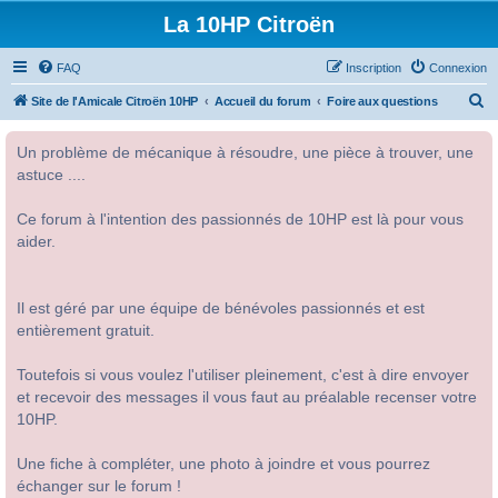
La 10HP Citroën
FAQ
Inscription
Connexion
R
Site de l'Amicale Citroën 10HP
Accueil du forum
Foire aux questions
e
Un problème de mécanique à résoudre, une pièce à trouver, une
c
astuce ....
h
e
Ce forum à l'intention des passionnés de 10HP est là pour vous
r
aider.
c
h
Il est géré par une équipe de bénévoles passionnés et est
e
entièrement gratuit.
r
Toutefois si vous voulez l'utiliser pleinement, c'est à dire envoyer
et recevoir des messages il vous faut au préalable recenser votre
10HP.
Une fiche à compléter, une photo à joindre et vous pourrez
échanger sur le forum !