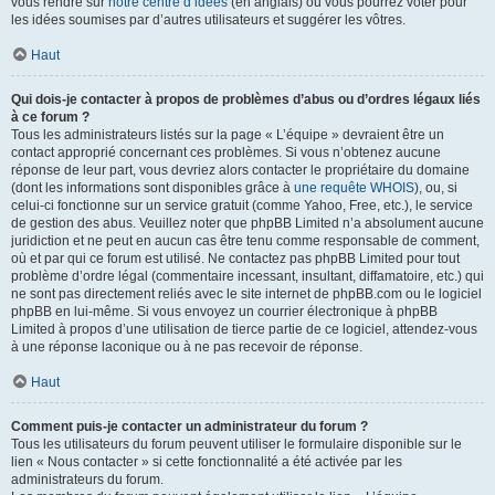
vous rendre sur
notre centre d’idées
(en anglais) où vous pourrez voter pour
les idées soumises par d’autres utilisateurs et suggérer les vôtres.
Haut
Qui dois-je contacter à propos de problèmes d’abus ou d’ordres légaux liés
à ce forum ?
Tous les administrateurs listés sur la page « L’équipe » devraient être un
contact approprié concernant ces problèmes. Si vous n’obtenez aucune
réponse de leur part, vous devriez alors contacter le propriétaire du domaine
(dont les informations sont disponibles grâce à
une requête WHOIS
), ou, si
celui-ci fonctionne sur un service gratuit (comme Yahoo, Free, etc.), le service
de gestion des abus. Veuillez noter que phpBB Limited n’a absolument aucune
juridiction et ne peut en aucun cas être tenu comme responsable de comment,
où et par qui ce forum est utilisé. Ne contactez pas phpBB Limited pour tout
problème d’ordre légal (commentaire incessant, insultant, diffamatoire, etc.) qui
ne sont pas directement reliés avec le site internet de phpBB.com ou le logiciel
phpBB en lui-même. Si vous envoyez un courrier électronique à phpBB
Limited à propos d’une utilisation de tierce partie de ce logiciel, attendez-vous
à une réponse laconique ou à ne pas recevoir de réponse.
Haut
Comment puis-je contacter un administrateur du forum ?
Tous les utilisateurs du forum peuvent utiliser le formulaire disponible sur le
lien « Nous contacter » si cette fonctionnalité a été activée par les
administrateurs du forum.