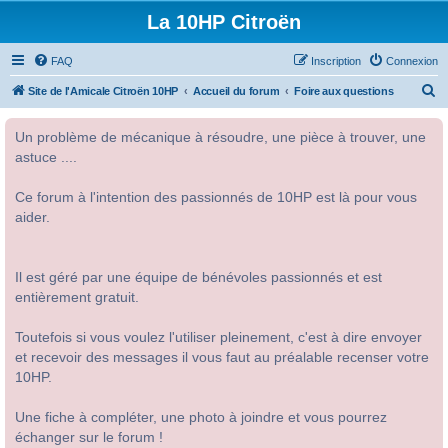
La 10HP Citroën
FAQ
Inscription
Connexion
R
Site de l'Amicale Citroën 10HP
Accueil du forum
Foire aux questions
e
Un problème de mécanique à résoudre, une pièce à trouver, une
c
astuce ....
h
e
Ce forum à l'intention des passionnés de 10HP est là pour vous
r
aider.
c
h
Il est géré par une équipe de bénévoles passionnés et est
e
entièrement gratuit.
r
Toutefois si vous voulez l'utiliser pleinement, c'est à dire envoyer
et recevoir des messages il vous faut au préalable recenser votre
10HP.
Une fiche à compléter, une photo à joindre et vous pourrez
échanger sur le forum !