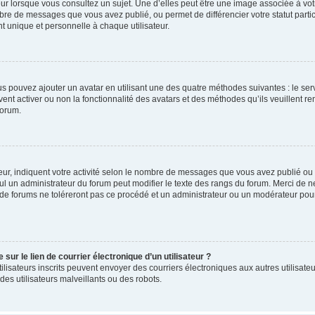
ur lorsque vous consultez un sujet. Une d’elles peut être une image associée à vo
mbre de messages que vous avez publié, ou permet de différencier votre statut parti
 unique et personnelle à chaque utilisateur.
ous pouvez ajouter un avatar en utilisant une des quatre méthodes suivantes : le serv
ent activer ou non la fonctionnalité des avatars et des méthodes qu’ils veuillent ren
forum.
ur, indiquent votre activité selon le nombre de messages que vous avez publié ou id
eul un administrateur du forum peut modifier le texte des rangs du forum. Merci de 
de forums ne toléreront pas ce procédé et un administrateur ou un modérateur pou
ur le lien de courrier électronique d’un utilisateur ?
s utilisateurs inscrits peuvent envoyer des courriers électroniques aux autres utili
es utilisateurs malveillants ou des robots.