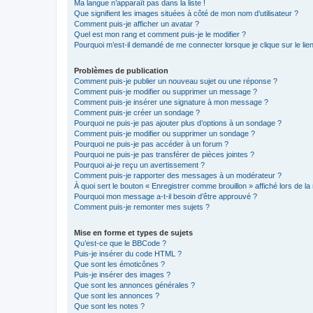
Ma langue n’apparaît pas dans la liste !
Que signifient les images situées à côté de mon nom d’utilisateur ?
Comment puis-je afficher un avatar ?
Quel est mon rang et comment puis-je le modifier ?
Pourquoi m’est-il demandé de me connecter lorsque je clique sur le lien 
Problèmes de publication
Comment puis-je publier un nouveau sujet ou une réponse ?
Comment puis-je modifier ou supprimer un message ?
Comment puis-je insérer une signature à mon message ?
Comment puis-je créer un sondage ?
Pourquoi ne puis-je pas ajouter plus d’options à un sondage ?
Comment puis-je modifier ou supprimer un sondage ?
Pourquoi ne puis-je pas accéder à un forum ?
Pourquoi ne puis-je pas transférer de pièces jointes ?
Pourquoi ai-je reçu un avertissement ?
Comment puis-je rapporter des messages à un modérateur ?
À quoi sert le bouton « Enregistrer comme brouillon » affiché lors de la 
Pourquoi mon message a-t-il besoin d’être approuvé ?
Comment puis-je remonter mes sujets ?
Mise en forme et types de sujets
Qu’est-ce que le BBCode ?
Puis-je insérer du code HTML ?
Que sont les émoticônes ?
Puis-je insérer des images ?
Que sont les annonces générales ?
Que sont les annonces ?
Que sont les notes ?