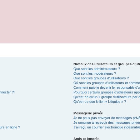
Niveaux des utilisateurs et groupes d’uti
Que sont les administrateurs ?
Que sont les modérateurs ?
Que sont les groupes d’utilisateurs ?
Où sont les groupes d’utilisateurs et commen
Comment puis-je devenir le responsable d’un
nnecter ?!
Pourquoi certains groupes d’utilisateurs app
Qu’est-ce qu’un « groupe d’utilisateurs par 
Qu’est-ce que le lien « L’équipe » ?
Messagerie privée
Je ne peux pas envoyer de messages privé
Je continue à recevoir des messages privés 
urs en ligne ?
J’ai reçu un courrier électronique indésirabl
Amis et ignorés