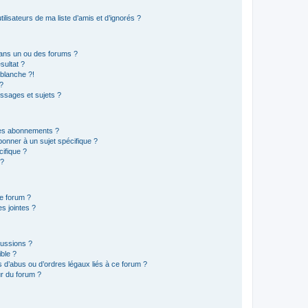
lisateurs de ma liste d’amis et d’ignorés ?
ans un ou des forums ?
sultat ?
blanche ?!
?
ssages et sujets ?
t les abonnements ?
onner à un sujet spécifique ?
ifique ?
 ?
ce forum ?
s jointes ?
cussions ?
ible ?
 d’abus ou d’ordres légaux liés à ce forum ?
r du forum ?