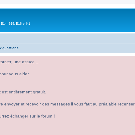
 B14, B15, B18,et K1
ux questions
uver, une astuce ....
pour vous aider.
 est entièrement gratuit.
 dire envoyer et recevoir des messages il vous faut au préalable recense
urrez échanger sur le forum !