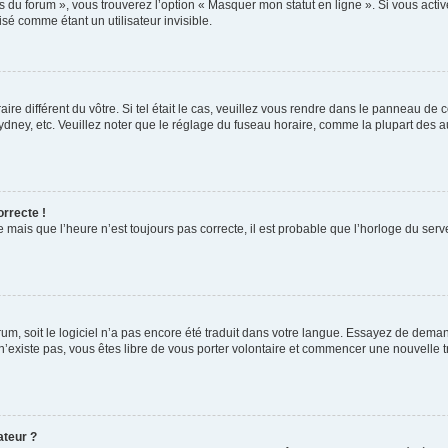
s du forum », vous trouverez l’option « Masquer mon statut en ligne ». Si vous activ
é comme étant un utilisateur invisible.
aire différent du vôtre. Si tel était le cas, veuillez vous rendre dans le panneau de co
ey, etc. Veuillez noter que le réglage du fuseau horaire, comme la plupart des autr
orrecte !
 mais que l’heure n’est toujours pas correcte, il est probable que l’horloge du serve
orum, soit le logiciel n’a pas encore été traduit dans votre langue. Essayez de deman
 n’existe pas, vous êtes libre de vous porter volontaire et commencer une nouvelle t
ateur ?