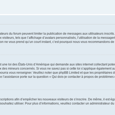
trateurs du forum peuvent limiter la publication de messages aux utilisateurs inscri
visiteurs, tels que l’affichage d’avatars personnalisés, l’utilisation de la messager
ription ne vous prend qu’un court instant, c’est pourquoi nous vous recommandons de l
t une loi des États-Unis d’Amérique qui demande aux sites internet collectant pot
 des mineurs concernés. Si vous ne savez pas si cette loi s’applique également au
 pourra vous renseigner. Veuillez noter que phpBB Limited et que les propriétaires
ue l’assistance porte sur la question « Qui dois-je contacter à propos de problèmes 
inscriptions afin d’empêcher les nouveaux visiteurs de s’inscrire. De même, il est é
s souhaitez utiliser. Pour plus d’informations, veuillez contacter un administrateur du