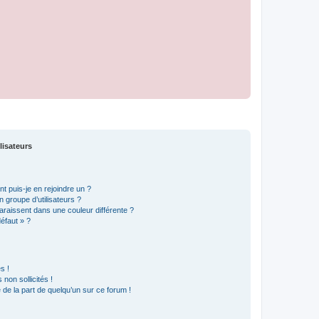
lisateurs
t puis-je en rejoindre un ?
 groupe d’utilisateurs ?
araissent dans une couleur différente ?
défaut » ?
s !
non sollicités !
e de la part de quelqu’un sur ce forum !