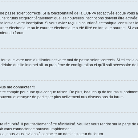
t de passe soient corrects. Si la fonctionnalité de la COPPA est activée et que vous 
ains forums exigeront également que les nouvelles inscriptions doivent être activée
te lors de votre inscription. Si vous aviez reçu un courrier électronique, consultez l
r électronique ou le courrier électronique a été filtré en tant que pourriel. Si vo
rateur du forum.
out que votre nom d’utilisateur et votre mot de passe soient corrects. Si tel est le
iétaire du site internet ait un problème de configuration et qu’il soit nécessaire de l
 plus me connecter ?!
votre compte pour une quelconque raison. De plus, beaucoup de forums suppriment pér
 nouveau et essayez de participer plus activement aux discussions du forum.
 récupéré, il peut facilement être réinitialisé. Veuillez vous rendre sur la page de
voir vous connecter de nouveau rapidement.
sse, nous vous invitons à contacter un administrateur du forum.