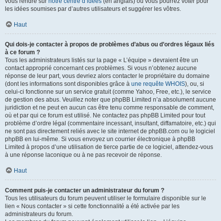
vous rendre sur
notre centre d’idées
(en anglais) où vous pourrez voter pour
les idées soumises par d’autres utilisateurs et suggérer les vôtres.
Haut
Qui dois-je contacter à propos de problèmes d’abus ou d’ordres légaux liés
à ce forum ?
Tous les administrateurs listés sur la page « L’équipe » devraient être un
contact approprié concernant ces problèmes. Si vous n’obtenez aucune
réponse de leur part, vous devriez alors contacter le propriétaire du domaine
(dont les informations sont disponibles grâce à
une requête WHOIS
), ou, si
celui-ci fonctionne sur un service gratuit (comme Yahoo, Free, etc.), le service
de gestion des abus. Veuillez noter que phpBB Limited n’a absolument aucune
juridiction et ne peut en aucun cas être tenu comme responsable de comment,
où et par qui ce forum est utilisé. Ne contactez pas phpBB Limited pour tout
problème d’ordre légal (commentaire incessant, insultant, diffamatoire, etc.) qui
ne sont pas directement reliés avec le site internet de phpBB.com ou le logiciel
phpBB en lui-même. Si vous envoyez un courrier électronique à phpBB
Limited à propos d’une utilisation de tierce partie de ce logiciel, attendez-vous
à une réponse laconique ou à ne pas recevoir de réponse.
Haut
Comment puis-je contacter un administrateur du forum ?
Tous les utilisateurs du forum peuvent utiliser le formulaire disponible sur le
lien « Nous contacter » si cette fonctionnalité a été activée par les
administrateurs du forum.