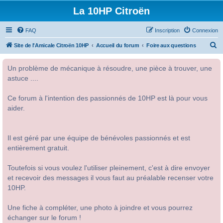
La 10HP Citroën
FAQ
Inscription
Connexion
R
Site de l'Amicale Citroën 10HP
Accueil du forum
Foire aux questions
e
Un problème de mécanique à résoudre, une pièce à trouver, une
c
astuce ....
h
e
Ce forum à l'intention des passionnés de 10HP est là pour vous
r
aider.
c
h
Il est géré par une équipe de bénévoles passionnés et est
e
entièrement gratuit.
r
Toutefois si vous voulez l'utiliser pleinement, c'est à dire envoyer
et recevoir des messages il vous faut au préalable recenser votre
10HP.
Une fiche à compléter, une photo à joindre et vous pourrez
échanger sur le forum !