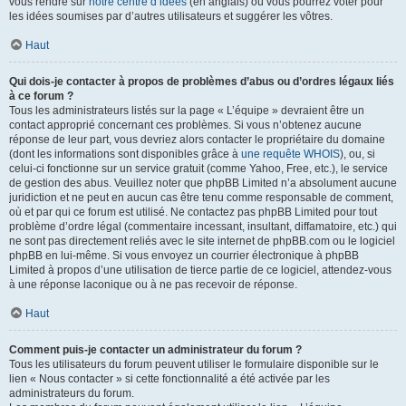
vous rendre sur
notre centre d’idées
(en anglais) où vous pourrez voter pour
les idées soumises par d’autres utilisateurs et suggérer les vôtres.
Haut
Qui dois-je contacter à propos de problèmes d’abus ou d’ordres légaux liés
à ce forum ?
Tous les administrateurs listés sur la page « L’équipe » devraient être un
contact approprié concernant ces problèmes. Si vous n’obtenez aucune
réponse de leur part, vous devriez alors contacter le propriétaire du domaine
(dont les informations sont disponibles grâce à
une requête WHOIS
), ou, si
celui-ci fonctionne sur un service gratuit (comme Yahoo, Free, etc.), le service
de gestion des abus. Veuillez noter que phpBB Limited n’a absolument aucune
juridiction et ne peut en aucun cas être tenu comme responsable de comment,
où et par qui ce forum est utilisé. Ne contactez pas phpBB Limited pour tout
problème d’ordre légal (commentaire incessant, insultant, diffamatoire, etc.) qui
ne sont pas directement reliés avec le site internet de phpBB.com ou le logiciel
phpBB en lui-même. Si vous envoyez un courrier électronique à phpBB
Limited à propos d’une utilisation de tierce partie de ce logiciel, attendez-vous
à une réponse laconique ou à ne pas recevoir de réponse.
Haut
Comment puis-je contacter un administrateur du forum ?
Tous les utilisateurs du forum peuvent utiliser le formulaire disponible sur le
lien « Nous contacter » si cette fonctionnalité a été activée par les
administrateurs du forum.