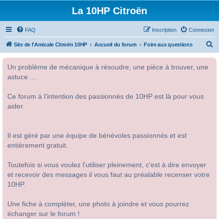
La 10HP Citroën
FAQ
Inscription
Connexion
R
Site de l'Amicale Citroën 10HP
Accueil du forum
Foire aux questions
e
Un problème de mécanique à résoudre, une pièce à trouver, une
c
astuce ....
h
e
Ce forum à l'intention des passionnés de 10HP est là pour vous
r
aider.
c
h
Il est géré par une équipe de bénévoles passionnés et est
e
entièrement gratuit.
r
Toutefois si vous voulez l'utiliser pleinement, c'est à dire envoyer
et recevoir des messages il vous faut au préalable recenser votre
10HP.
Une fiche à compléter, une photo à joindre et vous pourrez
échanger sur le forum !