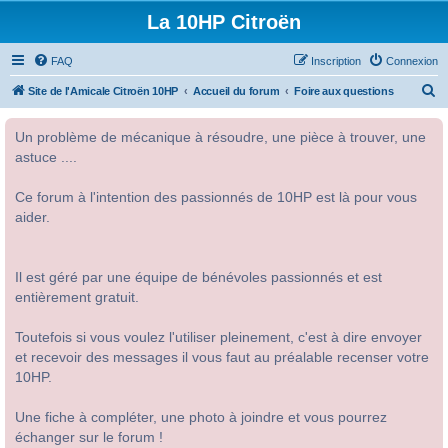
La 10HP Citroën
FAQ
Inscription
Connexion
R
Site de l'Amicale Citroën 10HP
Accueil du forum
Foire aux questions
e
Un problème de mécanique à résoudre, une pièce à trouver, une
c
astuce ....
h
e
Ce forum à l'intention des passionnés de 10HP est là pour vous
r
aider.
c
h
Il est géré par une équipe de bénévoles passionnés et est
e
entièrement gratuit.
r
Toutefois si vous voulez l'utiliser pleinement, c'est à dire envoyer
et recevoir des messages il vous faut au préalable recenser votre
10HP.
Une fiche à compléter, une photo à joindre et vous pourrez
échanger sur le forum !