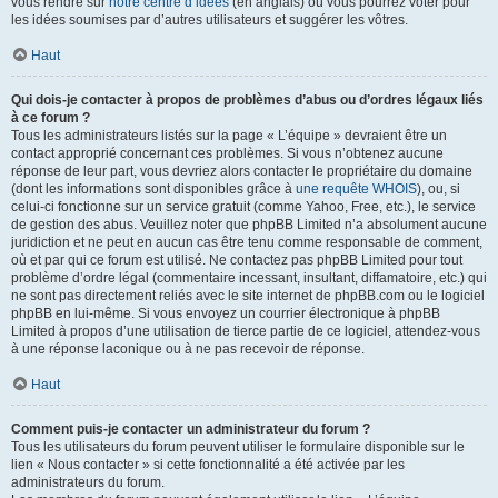
vous rendre sur
notre centre d’idées
(en anglais) où vous pourrez voter pour
les idées soumises par d’autres utilisateurs et suggérer les vôtres.
Haut
Qui dois-je contacter à propos de problèmes d’abus ou d’ordres légaux liés
à ce forum ?
Tous les administrateurs listés sur la page « L’équipe » devraient être un
contact approprié concernant ces problèmes. Si vous n’obtenez aucune
réponse de leur part, vous devriez alors contacter le propriétaire du domaine
(dont les informations sont disponibles grâce à
une requête WHOIS
), ou, si
celui-ci fonctionne sur un service gratuit (comme Yahoo, Free, etc.), le service
de gestion des abus. Veuillez noter que phpBB Limited n’a absolument aucune
juridiction et ne peut en aucun cas être tenu comme responsable de comment,
où et par qui ce forum est utilisé. Ne contactez pas phpBB Limited pour tout
problème d’ordre légal (commentaire incessant, insultant, diffamatoire, etc.) qui
ne sont pas directement reliés avec le site internet de phpBB.com ou le logiciel
phpBB en lui-même. Si vous envoyez un courrier électronique à phpBB
Limited à propos d’une utilisation de tierce partie de ce logiciel, attendez-vous
à une réponse laconique ou à ne pas recevoir de réponse.
Haut
Comment puis-je contacter un administrateur du forum ?
Tous les utilisateurs du forum peuvent utiliser le formulaire disponible sur le
lien « Nous contacter » si cette fonctionnalité a été activée par les
administrateurs du forum.