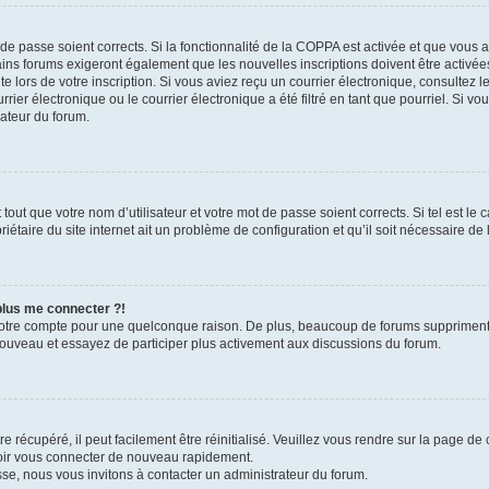
t de passe soient corrects. Si la fonctionnalité de la COPPA est activée et que vous 
ains forums exigeront également que les nouvelles inscriptions doivent être activée
te lors de votre inscription. Si vous aviez reçu un courrier électronique, consultez l
r électronique ou le courrier électronique a été filtré en tant que pourriel. Si vo
rateur du forum.
out que votre nom d’utilisateur et votre mot de passe soient corrects. Si tel est le
iétaire du site internet ait un problème de configuration et qu’il soit nécessaire de l
 plus me connecter ?!
votre compte pour une quelconque raison. De plus, beaucoup de forums suppriment pér
 nouveau et essayez de participer plus activement aux discussions du forum.
 récupéré, il peut facilement être réinitialisé. Veuillez vous rendre sur la page de
voir vous connecter de nouveau rapidement.
sse, nous vous invitons à contacter un administrateur du forum.