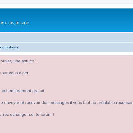
 B14, B15, B18,et K1
ux questions
uver, une astuce ....
pour vous aider.
 est entièrement gratuit.
 dire envoyer et recevoir des messages il vous faut au préalable recense
urrez échanger sur le forum !