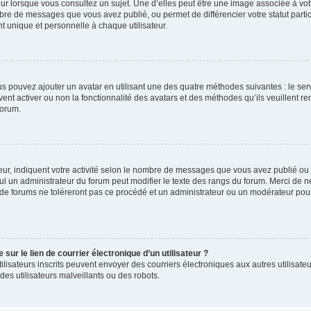
ur lorsque vous consultez un sujet. Une d’elles peut être une image associée à vo
mbre de messages que vous avez publié, ou permet de différencier votre statut parti
 unique et personnelle à chaque utilisateur.
ous pouvez ajouter un avatar en utilisant une des quatre méthodes suivantes : le serv
ent activer ou non la fonctionnalité des avatars et des méthodes qu’ils veuillent ren
forum.
ur, indiquent votre activité selon le nombre de messages que vous avez publié ou id
eul un administrateur du forum peut modifier le texte des rangs du forum. Merci de 
de forums ne toléreront pas ce procédé et un administrateur ou un modérateur pou
ur le lien de courrier électronique d’un utilisateur ?
s utilisateurs inscrits peuvent envoyer des courriers électroniques aux autres utili
es utilisateurs malveillants ou des robots.