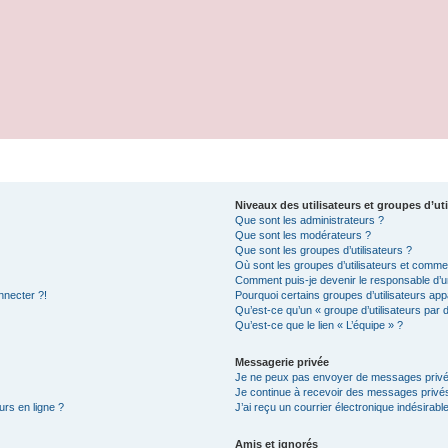
Niveaux des utilisateurs et groupes d’uti
Que sont les administrateurs ?
Que sont les modérateurs ?
Que sont les groupes d’utilisateurs ?
Où sont les groupes d’utilisateurs et commen
Comment puis-je devenir le responsable d’un
nnecter ?!
Pourquoi certains groupes d’utilisateurs app
Qu’est-ce qu’un « groupe d’utilisateurs par 
Qu’est-ce que le lien « L’équipe » ?
Messagerie privée
Je ne peux pas envoyer de messages privé
Je continue à recevoir des messages privés 
urs en ligne ?
J’ai reçu un courrier électronique indésirabl
Amis et ignorés