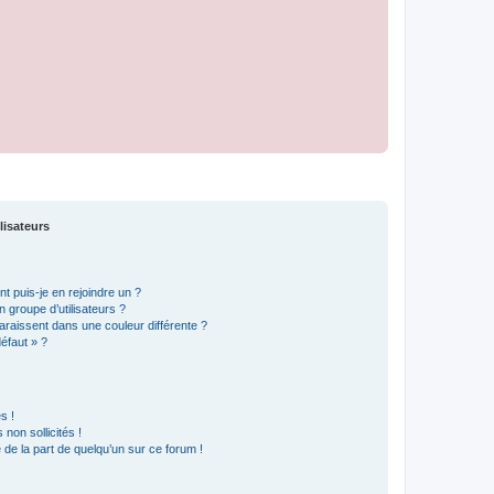
lisateurs
t puis-je en rejoindre un ?
 groupe d’utilisateurs ?
araissent dans une couleur différente ?
défaut » ?
s !
non sollicités !
e de la part de quelqu’un sur ce forum !