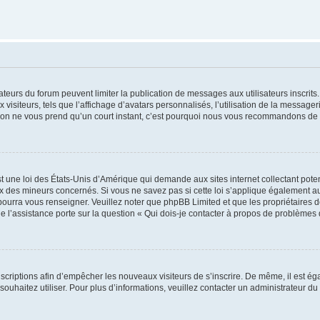
trateurs du forum peuvent limiter la publication de messages aux utilisateurs inscri
visiteurs, tels que l’affichage d’avatars personnalisés, l’utilisation de la messager
ription ne vous prend qu’un court instant, c’est pourquoi nous vous recommandons de l
t une loi des États-Unis d’Amérique qui demande aux sites internet collectant pot
 des mineurs concernés. Si vous ne savez pas si cette loi s’applique également au
 pourra vous renseigner. Veuillez noter que phpBB Limited et que les propriétaires
ue l’assistance porte sur la question « Qui dois-je contacter à propos de problèmes 
inscriptions afin d’empêcher les nouveaux visiteurs de s’inscrire. De même, il est é
s souhaitez utiliser. Pour plus d’informations, veuillez contacter un administrateur du