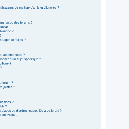
lisateurs de ma liste d’amis et d’ignorés ?
ans un ou des forums ?
sultat ?
blanche ?!
?
ssages et sujets ?
t les abonnements ?
onner à un sujet spécifique ?
ifique ?
 ?
ce forum ?
s jointes ?
cussions ?
ible ?
 d’abus ou d’ordres légaux liés à ce forum ?
r du forum ?