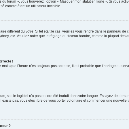
s du forum », vous trouverez l’option « Masquer mon statut en ligne ». Si vous activ
é comme étant un utilisateur invisible.
aire différent du vôtre. Si tel était le cas, veuillez vous rendre dans le panneau de co
ey, etc. Veuillez noter que le réglage du fuseau horaire, comme la plupart des autr
orrecte !
 mais que l’heure n’est toujours pas correcte, il est probable que l’horloge du serve
orum, soit le logiciel n’a pas encore été traduit dans votre langue. Essayez de deman
 n’existe pas, vous êtes libre de vous porter volontaire et commencer une nouvelle t
ateur ?