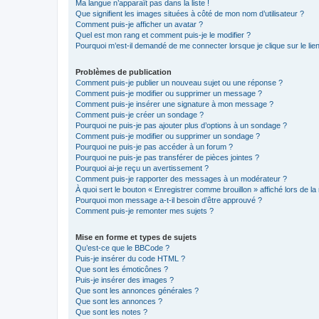
Ma langue n’apparaît pas dans la liste !
Que signifient les images situées à côté de mon nom d’utilisateur ?
Comment puis-je afficher un avatar ?
Quel est mon rang et comment puis-je le modifier ?
Pourquoi m’est-il demandé de me connecter lorsque je clique sur le lien 
Problèmes de publication
Comment puis-je publier un nouveau sujet ou une réponse ?
Comment puis-je modifier ou supprimer un message ?
Comment puis-je insérer une signature à mon message ?
Comment puis-je créer un sondage ?
Pourquoi ne puis-je pas ajouter plus d’options à un sondage ?
Comment puis-je modifier ou supprimer un sondage ?
Pourquoi ne puis-je pas accéder à un forum ?
Pourquoi ne puis-je pas transférer de pièces jointes ?
Pourquoi ai-je reçu un avertissement ?
Comment puis-je rapporter des messages à un modérateur ?
À quoi sert le bouton « Enregistrer comme brouillon » affiché lors de la 
Pourquoi mon message a-t-il besoin d’être approuvé ?
Comment puis-je remonter mes sujets ?
Mise en forme et types de sujets
Qu’est-ce que le BBCode ?
Puis-je insérer du code HTML ?
Que sont les émoticônes ?
Puis-je insérer des images ?
Que sont les annonces générales ?
Que sont les annonces ?
Que sont les notes ?