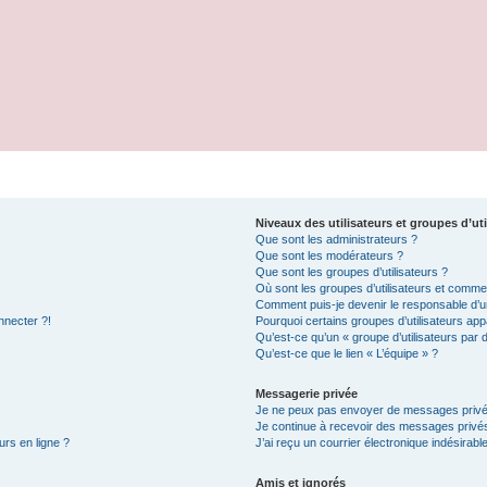
Niveaux des utilisateurs et groupes d’uti
Que sont les administrateurs ?
Que sont les modérateurs ?
Que sont les groupes d’utilisateurs ?
Où sont les groupes d’utilisateurs et commen
Comment puis-je devenir le responsable d’un
nnecter ?!
Pourquoi certains groupes d’utilisateurs app
Qu’est-ce qu’un « groupe d’utilisateurs par 
Qu’est-ce que le lien « L’équipe » ?
Messagerie privée
Je ne peux pas envoyer de messages privé
Je continue à recevoir des messages privés 
urs en ligne ?
J’ai reçu un courrier électronique indésirabl
Amis et ignorés