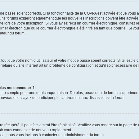
t de passe soient corrects. Si la fonctionnalité de la COPPA est activée et que vous 
ains forums exigeront également que les nouvelles inscriptions doivent être activée
te lors de votre inscription. Si vous aviez reçu un courrier électronique, consultez l
r électronique ou le courrier électronique a été filtré en tant que pourriel. Si vo
rateur du forum.
out que votre nom d’utilisateur et votre mot de passe soient corrects. Si tel est le
iétaire du site internet ait un problème de configuration et qu’il soit nécessaire de l
 plus me connecter ?!
votre compte pour une quelconque raison. De plus, beaucoup de forums suppriment pér
 nouveau et essayez de participer plus activement aux discussions du forum.
 récupéré, il peut facilement être réinitialisé. Veuillez vous rendre sur la page de
voir vous connecter de nouveau rapidement.
sse, nous vous invitons à contacter un administrateur du forum.