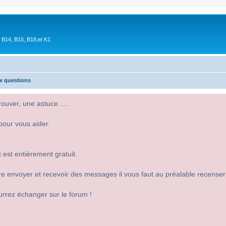
 B14, B15, B18,et K1
ux questions
uver, une astuce ....
pour vous aider.
 est entièrement gratuit.
 dire envoyer et recevoir des messages il vous faut au préalable recense
urrez échanger sur le forum !