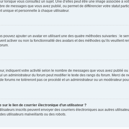
ur lorsque vous consultez un sujet. Une d’elles peut être une image associée à vo
mbre de messages que vous avez publié, ou permet de différencier votre statut parti
 unique et personnelle à chaque utilisateur.
ous pouvez ajouter un avatar en utilisant une des quatre méthodes suivantes : le serv
ent activer ou non la fonctionnalité des avatars et des méthodes qu’ils veuillent ren
forum.
ur, indiquent votre activité selon le nombre de messages que vous avez publié ou id
eul un administrateur du forum peut modifier le texte des rangs du forum. Merci de 
de forums ne toléreront pas ce procédé et un administrateur ou un modérateur pou
ur le lien de courrier électronique d’un utilisateur ?
s utilisateurs inscrits peuvent envoyer des courriers électroniques aux autres utili
es utilisateurs malveillants ou des robots.