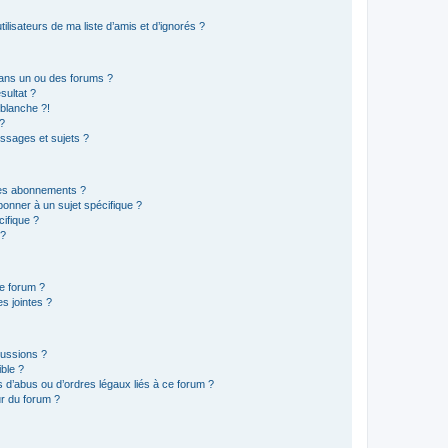
lisateurs de ma liste d’amis et d’ignorés ?
ans un ou des forums ?
sultat ?
blanche ?!
?
ssages et sujets ?
t les abonnements ?
onner à un sujet spécifique ?
ifique ?
 ?
ce forum ?
s jointes ?
cussions ?
ible ?
 d’abus ou d’ordres légaux liés à ce forum ?
r du forum ?