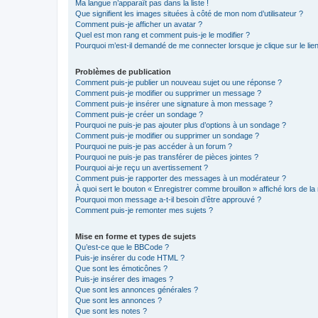
Ma langue n’apparaît pas dans la liste !
Que signifient les images situées à côté de mon nom d’utilisateur ?
Comment puis-je afficher un avatar ?
Quel est mon rang et comment puis-je le modifier ?
Pourquoi m’est-il demandé de me connecter lorsque je clique sur le lien 
Problèmes de publication
Comment puis-je publier un nouveau sujet ou une réponse ?
Comment puis-je modifier ou supprimer un message ?
Comment puis-je insérer une signature à mon message ?
Comment puis-je créer un sondage ?
Pourquoi ne puis-je pas ajouter plus d’options à un sondage ?
Comment puis-je modifier ou supprimer un sondage ?
Pourquoi ne puis-je pas accéder à un forum ?
Pourquoi ne puis-je pas transférer de pièces jointes ?
Pourquoi ai-je reçu un avertissement ?
Comment puis-je rapporter des messages à un modérateur ?
À quoi sert le bouton « Enregistrer comme brouillon » affiché lors de la 
Pourquoi mon message a-t-il besoin d’être approuvé ?
Comment puis-je remonter mes sujets ?
Mise en forme et types de sujets
Qu’est-ce que le BBCode ?
Puis-je insérer du code HTML ?
Que sont les émoticônes ?
Puis-je insérer des images ?
Que sont les annonces générales ?
Que sont les annonces ?
Que sont les notes ?