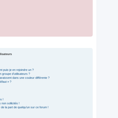
lisateurs
t puis-je en rejoindre un ?
 groupe d’utilisateurs ?
araissent dans une couleur différente ?
défaut » ?
s !
non sollicités !
e de la part de quelqu’un sur ce forum !