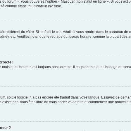
s du forum », vous trouverez l’option « Masquer mon statut en ligne ». Si vous activ
é comme étant un utilisateur invisible.
aire différent du vôtre. Si tel était le cas, veuillez vous rendre dans le panneau de co
ey, etc. Veuillez noter que le réglage du fuseau horaire, comme la plupart des autr
orrecte !
 mais que l’heure n’est toujours pas correcte, il est probable que l’horloge du serve
orum, soit le logiciel n’a pas encore été traduit dans votre langue. Essayez de deman
 n’existe pas, vous êtes libre de vous porter volontaire et commencer une nouvelle t
ateur ?