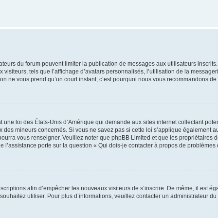
trateurs du forum peuvent limiter la publication de messages aux utilisateurs inscri
visiteurs, tels que l’affichage d’avatars personnalisés, l’utilisation de la messager
ription ne vous prend qu’un court instant, c’est pourquoi nous vous recommandons de l
t une loi des États-Unis d’Amérique qui demande aux sites internet collectant pot
 des mineurs concernés. Si vous ne savez pas si cette loi s’applique également au
 pourra vous renseigner. Veuillez noter que phpBB Limited et que les propriétaires
ue l’assistance porte sur la question « Qui dois-je contacter à propos de problèmes 
inscriptions afin d’empêcher les nouveaux visiteurs de s’inscrire. De même, il est é
s souhaitez utiliser. Pour plus d’informations, veuillez contacter un administrateur du