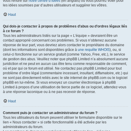
vous rendre sur
notre centre d’idées
(en anglais) où vous pourrez voter pour
les idées soumises par d’autres utilisateurs et suggérer les vôtres.
Haut
Qui dois-je contacter à propos de problèmes d’abus ou d’ordres légaux liés
à ce forum ?
Tous les administrateurs listés sur la page « L’équipe » devraient être un
contact approprié concernant ces problèmes. Si vous n’obtenez aucune
réponse de leur part, vous devriez alors contacter le propriétaire du domaine
(dont les informations sont disponibles grâce à
une requête WHOIS
), ou, si
celui-ci fonctionne sur un service gratuit (comme Yahoo, Free, etc.), le service
de gestion des abus. Veuillez noter que phpBB Limited n’a absolument aucune
juridiction et ne peut en aucun cas être tenu comme responsable de comment,
où et par qui ce forum est utilisé. Ne contactez pas phpBB Limited pour tout
problème d’ordre légal (commentaire incessant, insultant, diffamatoire, etc.) qui
ne sont pas directement reliés avec le site internet de phpBB.com ou le logiciel
phpBB en lui-même. Si vous envoyez un courrier électronique à phpBB
Limited à propos d’une utilisation de tierce partie de ce logiciel, attendez-vous
à une réponse laconique ou à ne pas recevoir de réponse.
Haut
Comment puis-je contacter un administrateur du forum ?
Tous les utilisateurs du forum peuvent utiliser le formulaire disponible sur le
lien « Nous contacter » si cette fonctionnalité a été activée par les
administrateurs du forum.