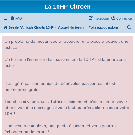
La 10HP Citroën
FAQ
Inscription
Connexion
R
Site de l'Amicale Citroën 10HP
Accueil du forum
Foire aux questions
e
Un problème de mécanique à résoudre, une pièce à trouver, une
c
astuce ....
h
e
Ce forum à l'intention des passionnés de 10HP est là pour vous
r
aider.
c
h
Il est géré par une équipe de bénévoles passionnés et est
e
entièrement gratuit.
r
Toutefois si vous voulez l'utiliser pleinement, c'est à dire envoyer
et recevoir des messages il vous faut au préalable recenser votre
10HP.
Une fiche à compléter, une photo à joindre et vous pourrez
échanger sur le forum !