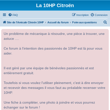
La 10HP Citroën
FAQ
Inscription
Connexion
R
Site de l'Amicale Citroën 10HP
Accueil du forum
Foire aux questions
e
Un problème de mécanique à résoudre, une pièce à trouver, une
c
astuce ....
h
e
Ce forum à l'intention des passionnés de 10HP est là pour vous
r
aider.
c
h
Il est géré par une équipe de bénévoles passionnés et est
e
entièrement gratuit.
r
Toutefois si vous voulez l'utiliser pleinement, c'est à dire envoyer
et recevoir des messages il vous faut au préalable recenser votre
10HP.
Une fiche à compléter, une photo à joindre et vous pourrez
échanger sur le forum !