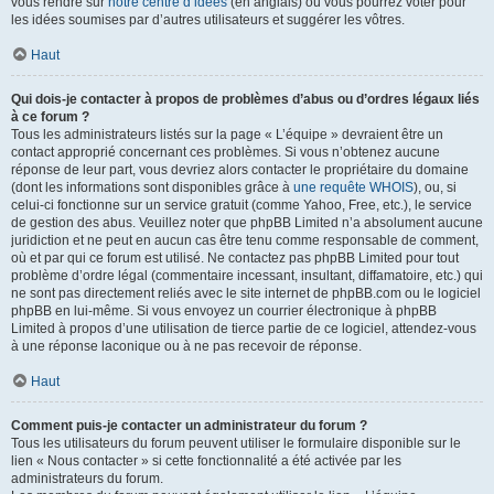
vous rendre sur
notre centre d’idées
(en anglais) où vous pourrez voter pour
les idées soumises par d’autres utilisateurs et suggérer les vôtres.
Haut
Qui dois-je contacter à propos de problèmes d’abus ou d’ordres légaux liés
à ce forum ?
Tous les administrateurs listés sur la page « L’équipe » devraient être un
contact approprié concernant ces problèmes. Si vous n’obtenez aucune
réponse de leur part, vous devriez alors contacter le propriétaire du domaine
(dont les informations sont disponibles grâce à
une requête WHOIS
), ou, si
celui-ci fonctionne sur un service gratuit (comme Yahoo, Free, etc.), le service
de gestion des abus. Veuillez noter que phpBB Limited n’a absolument aucune
juridiction et ne peut en aucun cas être tenu comme responsable de comment,
où et par qui ce forum est utilisé. Ne contactez pas phpBB Limited pour tout
problème d’ordre légal (commentaire incessant, insultant, diffamatoire, etc.) qui
ne sont pas directement reliés avec le site internet de phpBB.com ou le logiciel
phpBB en lui-même. Si vous envoyez un courrier électronique à phpBB
Limited à propos d’une utilisation de tierce partie de ce logiciel, attendez-vous
à une réponse laconique ou à ne pas recevoir de réponse.
Haut
Comment puis-je contacter un administrateur du forum ?
Tous les utilisateurs du forum peuvent utiliser le formulaire disponible sur le
lien « Nous contacter » si cette fonctionnalité a été activée par les
administrateurs du forum.