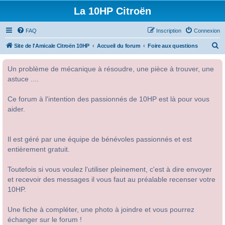
La 10HP Citroën
FAQ
Inscription
Connexion
R
Site de l'Amicale Citroën 10HP
Accueil du forum
Foire aux questions
e
Un problème de mécanique à résoudre, une pièce à trouver, une
c
astuce ....
h
e
Ce forum à l'intention des passionnés de 10HP est là pour vous
r
aider.
c
h
Il est géré par une équipe de bénévoles passionnés et est
e
entièrement gratuit.
r
Toutefois si vous voulez l'utiliser pleinement, c'est à dire envoyer
et recevoir des messages il vous faut au préalable recenser votre
10HP.
Une fiche à compléter, une photo à joindre et vous pourrez
échanger sur le forum !