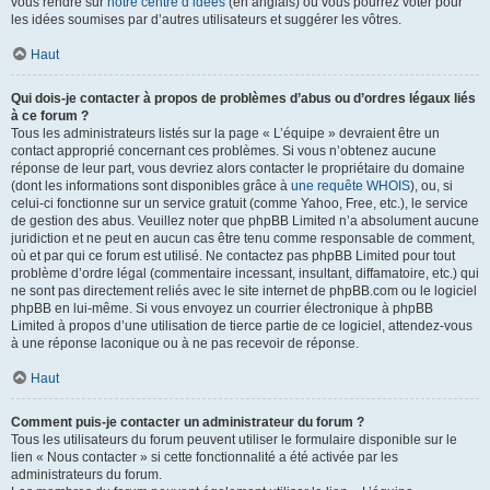
vous rendre sur
notre centre d’idées
(en anglais) où vous pourrez voter pour
les idées soumises par d’autres utilisateurs et suggérer les vôtres.
Haut
Qui dois-je contacter à propos de problèmes d’abus ou d’ordres légaux liés
à ce forum ?
Tous les administrateurs listés sur la page « L’équipe » devraient être un
contact approprié concernant ces problèmes. Si vous n’obtenez aucune
réponse de leur part, vous devriez alors contacter le propriétaire du domaine
(dont les informations sont disponibles grâce à
une requête WHOIS
), ou, si
celui-ci fonctionne sur un service gratuit (comme Yahoo, Free, etc.), le service
de gestion des abus. Veuillez noter que phpBB Limited n’a absolument aucune
juridiction et ne peut en aucun cas être tenu comme responsable de comment,
où et par qui ce forum est utilisé. Ne contactez pas phpBB Limited pour tout
problème d’ordre légal (commentaire incessant, insultant, diffamatoire, etc.) qui
ne sont pas directement reliés avec le site internet de phpBB.com ou le logiciel
phpBB en lui-même. Si vous envoyez un courrier électronique à phpBB
Limited à propos d’une utilisation de tierce partie de ce logiciel, attendez-vous
à une réponse laconique ou à ne pas recevoir de réponse.
Haut
Comment puis-je contacter un administrateur du forum ?
Tous les utilisateurs du forum peuvent utiliser le formulaire disponible sur le
lien « Nous contacter » si cette fonctionnalité a été activée par les
administrateurs du forum.