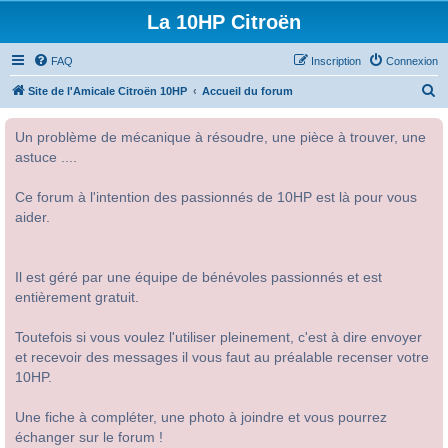
La 10HP Citroën
FAQ
Inscription
Connexion
R
Site de l'Amicale Citroën 10HP
Accueil du forum
e
Un problème de mécanique à résoudre, une pièce à trouver, une
c
astuce ....
h
e
Ce forum à l'intention des passionnés de 10HP est là pour vous
r
aider.
c
h
Il est géré par une équipe de bénévoles passionnés et est
e
entièrement gratuit.
r
Toutefois si vous voulez l'utiliser pleinement, c'est à dire envoyer
et recevoir des messages il vous faut au préalable recenser votre
10HP.
Une fiche à compléter, une photo à joindre et vous pourrez
échanger sur le forum !