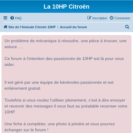
La 10HP Citroën
FAQ
Inscription
Connexion
R
Site de l'Amicale Citroën 10HP
Accueil du forum
e
Un problème de mécanique à résoudre, une pièce à trouver, une
c
astuce ....
h
e
Ce forum à l'intention des passionnés de 10HP est là pour vous
r
aider.
c
h
Il est géré par une équipe de bénévoles passionnés et est
e
entièrement gratuit.
r
Toutefois si vous voulez l'utiliser pleinement, c'est à dire envoyer
et recevoir des messages il vous faut au préalable recenser votre
10HP.
Une fiche à compléter, une photo à joindre et vous pourrez
échanger sur le forum !