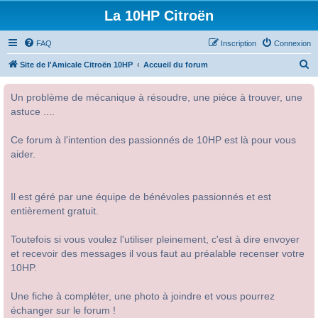
La 10HP Citroën
FAQ
Inscription
Connexion
R
Site de l'Amicale Citroën 10HP
Accueil du forum
e
Un problème de mécanique à résoudre, une pièce à trouver, une
c
astuce ....
h
e
Ce forum à l'intention des passionnés de 10HP est là pour vous
r
aider.
c
h
Il est géré par une équipe de bénévoles passionnés et est
e
entièrement gratuit.
r
Toutefois si vous voulez l'utiliser pleinement, c'est à dire envoyer
et recevoir des messages il vous faut au préalable recenser votre
10HP.
Une fiche à compléter, une photo à joindre et vous pourrez
échanger sur le forum !