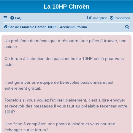
La 10HP Citroën
FAQ
Inscription
Connexion
R
Site de l'Amicale Citroën 10HP
Accueil du forum
e
Un problème de mécanique à résoudre, une pièce à trouver, une
c
astuce ....
h
e
Ce forum à l'intention des passionnés de 10HP est là pour vous
r
aider.
c
h
Il est géré par une équipe de bénévoles passionnés et est
e
entièrement gratuit.
r
Toutefois si vous voulez l'utiliser pleinement, c'est à dire envoyer
et recevoir des messages il vous faut au préalable recenser votre
10HP.
Une fiche à compléter, une photo à joindre et vous pourrez
échanger sur le forum !