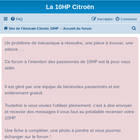
La 10HP Citroën
FAQ
Inscription
Connexion
R
Site de l'Amicale Citroën 10HP
Accueil du forum
e
Un problème de mécanique à résoudre, une pièce à trouver, une
c
astuce ....
h
e
Ce forum à l'intention des passionnés de 10HP est là pour vous
r
aider.
c
h
Il est géré par une équipe de bénévoles passionnés et est
e
entièrement gratuit.
r
Toutefois si vous voulez l'utiliser pleinement, c'est à dire envoyer
et recevoir des messages il vous faut au préalable recenser votre
10HP.
Une fiche à compléter, une photo à joindre et vous pourrez
échanger sur le forum !