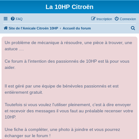
La 10HP Citroën
FAQ
Inscription
Connexion
R
Site de l'Amicale Citroën 10HP
Accueil du forum
e
Un problème de mécanique à résoudre, une pièce à trouver, une
c
astuce ....
h
e
Ce forum à l'intention des passionnés de 10HP est là pour vous
r
aider.
c
h
Il est géré par une équipe de bénévoles passionnés et est
e
entièrement gratuit.
r
Toutefois si vous voulez l'utiliser pleinement, c'est à dire envoyer
et recevoir des messages il vous faut au préalable recenser votre
10HP.
Une fiche à compléter, une photo à joindre et vous pourrez
échanger sur le forum !