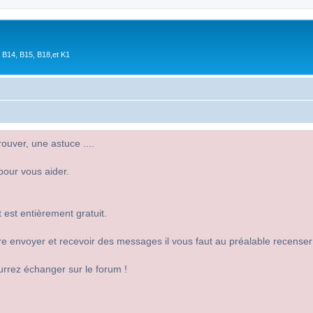
 B14, B15, B18,et K1
uver, une astuce ....
pour vous aider.
 est entièrement gratuit.
 dire envoyer et recevoir des messages il vous faut au préalable recense
urrez échanger sur le forum !