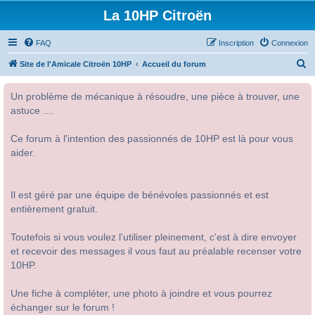
La 10HP Citroën
FAQ
Inscription
Connexion
R
Site de l'Amicale Citroën 10HP
Accueil du forum
e
Un problème de mécanique à résoudre, une pièce à trouver, une
c
astuce ....
h
e
Ce forum à l'intention des passionnés de 10HP est là pour vous
r
aider.
c
h
Il est géré par une équipe de bénévoles passionnés et est
e
entièrement gratuit.
r
Toutefois si vous voulez l'utiliser pleinement, c'est à dire envoyer
et recevoir des messages il vous faut au préalable recenser votre
10HP.
Une fiche à compléter, une photo à joindre et vous pourrez
échanger sur le forum !