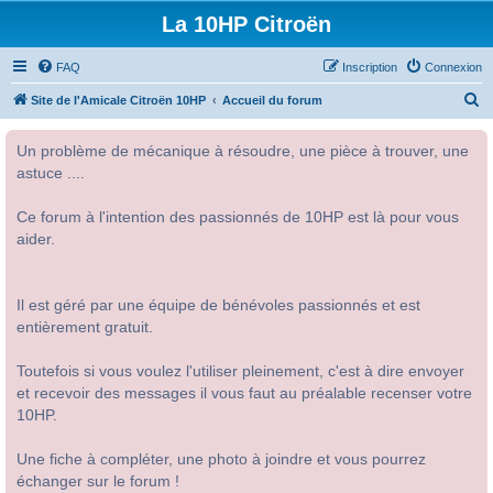
La 10HP Citroën
FAQ
Inscription
Connexion
R
Site de l'Amicale Citroën 10HP
Accueil du forum
e
Un problème de mécanique à résoudre, une pièce à trouver, une
c
astuce ....
h
e
Ce forum à l'intention des passionnés de 10HP est là pour vous
r
aider.
c
h
Il est géré par une équipe de bénévoles passionnés et est
e
entièrement gratuit.
r
Toutefois si vous voulez l'utiliser pleinement, c'est à dire envoyer
et recevoir des messages il vous faut au préalable recenser votre
10HP.
Une fiche à compléter, une photo à joindre et vous pourrez
échanger sur le forum !