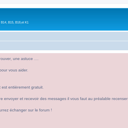
 B14, B15, B18,et K1
uver, une astuce ....
pour vous aider.
 est entièrement gratuit.
 dire envoyer et recevoir des messages il vous faut au préalable recense
urrez échanger sur le forum !