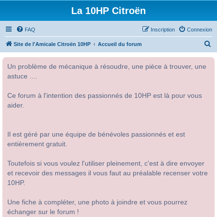
La 10HP Citroën
FAQ
Inscription
Connexion
R
Site de l'Amicale Citroën 10HP
Accueil du forum
e
Un problème de mécanique à résoudre, une pièce à trouver, une
c
astuce ....
h
e
Ce forum à l'intention des passionnés de 10HP est là pour vous
r
aider.
c
h
Il est géré par une équipe de bénévoles passionnés et est
e
entièrement gratuit.
r
Toutefois si vous voulez l'utiliser pleinement, c'est à dire envoyer
et recevoir des messages il vous faut au préalable recenser votre
10HP.
Une fiche à compléter, une photo à joindre et vous pourrez
échanger sur le forum !