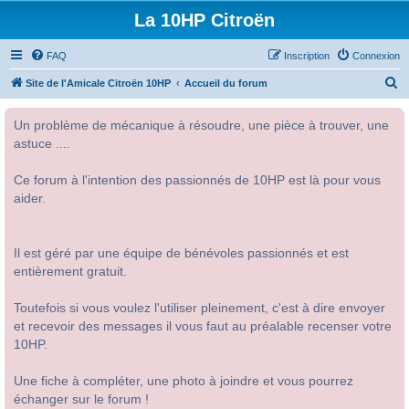
La 10HP Citroën
FAQ
Inscription
Connexion
R
Site de l'Amicale Citroën 10HP
Accueil du forum
e
Un problème de mécanique à résoudre, une pièce à trouver, une
c
astuce ....
h
e
Ce forum à l'intention des passionnés de 10HP est là pour vous
r
aider.
c
h
Il est géré par une équipe de bénévoles passionnés et est
e
entièrement gratuit.
r
Toutefois si vous voulez l'utiliser pleinement, c'est à dire envoyer
et recevoir des messages il vous faut au préalable recenser votre
10HP.
Une fiche à compléter, une photo à joindre et vous pourrez
échanger sur le forum !