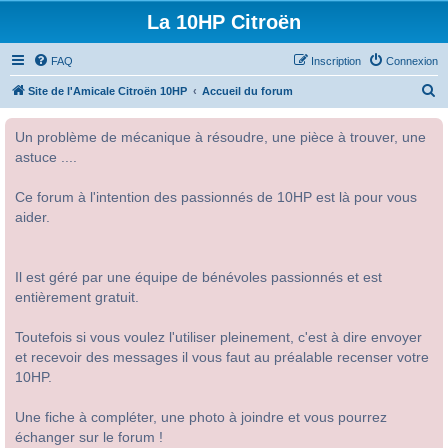
La 10HP Citroën
FAQ
Inscription
Connexion
R
Site de l'Amicale Citroën 10HP
Accueil du forum
e
Un problème de mécanique à résoudre, une pièce à trouver, une
c
astuce ....
h
e
Ce forum à l'intention des passionnés de 10HP est là pour vous
r
aider.
c
h
Il est géré par une équipe de bénévoles passionnés et est
e
entièrement gratuit.
r
Toutefois si vous voulez l'utiliser pleinement, c'est à dire envoyer
et recevoir des messages il vous faut au préalable recenser votre
10HP.
Une fiche à compléter, une photo à joindre et vous pourrez
échanger sur le forum !