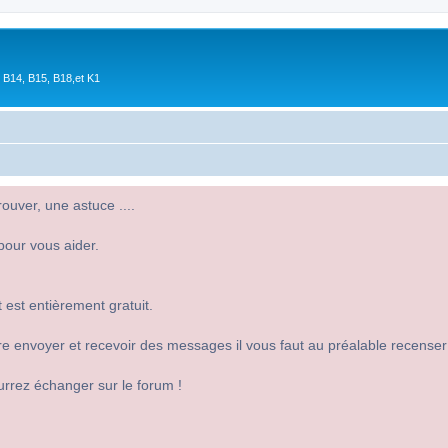
 B14, B15, B18,et K1
uver, une astuce ....
pour vous aider.
 est entièrement gratuit.
 dire envoyer et recevoir des messages il vous faut au préalable recense
urrez échanger sur le forum !