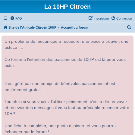
La 10HP Citroën
FAQ
Inscription
Connexion
R
Site de l'Amicale Citroën 10HP
Accueil du forum
e
Un problème de mécanique à résoudre, une pièce à trouver, une
c
astuce ....
h
e
Ce forum à l'intention des passionnés de 10HP est là pour vous
r
aider.
c
h
Il est géré par une équipe de bénévoles passionnés et est
e
entièrement gratuit.
r
Toutefois si vous voulez l'utiliser pleinement, c'est à dire envoyer
et recevoir des messages il vous faut au préalable recenser votre
10HP.
Une fiche à compléter, une photo à joindre et vous pourrez
échanger sur le forum !