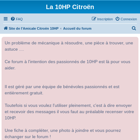
La 10HP Citroën
FAQ
Inscription
Connexion
R
Site de l'Amicale Citroën 10HP
Accueil du forum
e
Un problème de mécanique à résoudre, une pièce à trouver, une
c
astuce ....
h
e
Ce forum à l'intention des passionnés de 10HP est là pour vous
r
aider.
c
h
Il est géré par une équipe de bénévoles passionnés et est
e
entièrement gratuit.
r
Toutefois si vous voulez l'utiliser pleinement, c'est à dire envoyer
et recevoir des messages il vous faut au préalable recenser votre
10HP.
Une fiche à compléter, une photo à joindre et vous pourrez
échanger sur le forum !