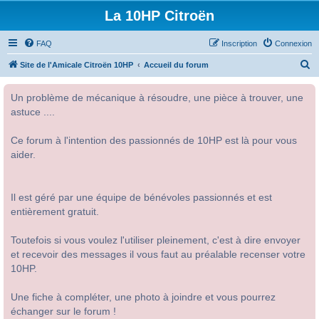
La 10HP Citroën
FAQ
Inscription
Connexion
R
Site de l'Amicale Citroën 10HP
Accueil du forum
e
Un problème de mécanique à résoudre, une pièce à trouver, une
c
astuce ....
h
e
Ce forum à l'intention des passionnés de 10HP est là pour vous
r
aider.
c
h
Il est géré par une équipe de bénévoles passionnés et est
e
entièrement gratuit.
r
Toutefois si vous voulez l'utiliser pleinement, c'est à dire envoyer
et recevoir des messages il vous faut au préalable recenser votre
10HP.
Une fiche à compléter, une photo à joindre et vous pourrez
échanger sur le forum !