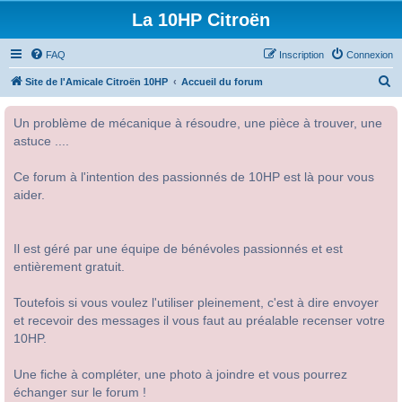
La 10HP Citroën
FAQ
Inscription
Connexion
R
Site de l'Amicale Citroën 10HP
Accueil du forum
e
Un problème de mécanique à résoudre, une pièce à trouver, une
c
astuce ....
h
e
Ce forum à l'intention des passionnés de 10HP est là pour vous
r
aider.
c
h
Il est géré par une équipe de bénévoles passionnés et est
e
entièrement gratuit.
r
Toutefois si vous voulez l'utiliser pleinement, c'est à dire envoyer
et recevoir des messages il vous faut au préalable recenser votre
10HP.
Une fiche à compléter, une photo à joindre et vous pourrez
échanger sur le forum !