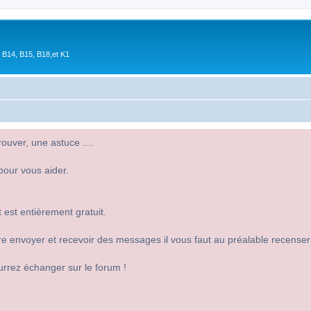
 B14, B15, B18,et K1
uver, une astuce ....
pour vous aider.
 est entièrement gratuit.
 dire envoyer et recevoir des messages il vous faut au préalable recense
urrez échanger sur le forum !