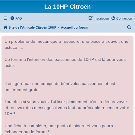
La 10HP Citroën
FAQ
Inscription
Connexion
R
Site de l'Amicale Citroën 10HP
Accueil du forum
e
Un problème de mécanique à résoudre, une pièce à trouver, une
c
astuce ....
h
e
Ce forum à l'intention des passionnés de 10HP est là pour vous
r
aider.
c
h
Il est géré par une équipe de bénévoles passionnés et est
e
entièrement gratuit.
r
Toutefois si vous voulez l'utiliser pleinement, c'est à dire envoyer
et recevoir des messages il vous faut au préalable recenser votre
10HP.
Une fiche à compléter, une photo à joindre et vous pourrez
échanger sur le forum !