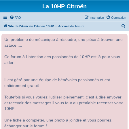
La 10HP Citroën
FAQ
Inscription
Connexion
R
Site de l'Amicale Citroën 10HP
Accueil du forum
e
Un problème de mécanique à résoudre, une pièce à trouver, une
c
astuce ....
h
e
Ce forum à l'intention des passionnés de 10HP est là pour vous
r
aider.
c
h
Il est géré par une équipe de bénévoles passionnés et est
e
entièrement gratuit.
r
Toutefois si vous voulez l'utiliser pleinement, c'est à dire envoyer
et recevoir des messages il vous faut au préalable recenser votre
10HP.
Une fiche à compléter, une photo à joindre et vous pourrez
échanger sur le forum !