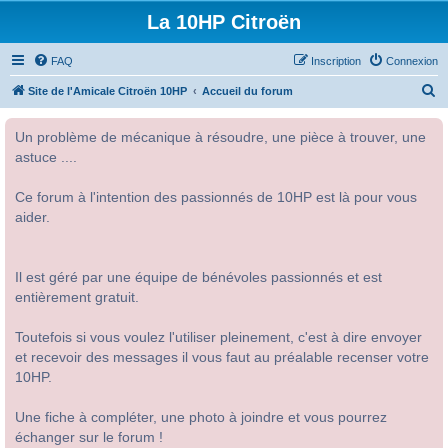
La 10HP Citroën
FAQ
Inscription
Connexion
R
Site de l'Amicale Citroën 10HP
Accueil du forum
e
Un problème de mécanique à résoudre, une pièce à trouver, une
c
astuce ....
h
e
Ce forum à l'intention des passionnés de 10HP est là pour vous
r
aider.
c
h
Il est géré par une équipe de bénévoles passionnés et est
e
entièrement gratuit.
r
Toutefois si vous voulez l'utiliser pleinement, c'est à dire envoyer
et recevoir des messages il vous faut au préalable recenser votre
10HP.
Une fiche à compléter, une photo à joindre et vous pourrez
échanger sur le forum !