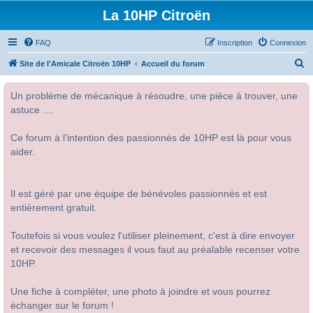
La 10HP Citroën
FAQ
Inscription
Connexion
R
Site de l'Amicale Citroën 10HP
Accueil du forum
e
Un problème de mécanique à résoudre, une pièce à trouver, une
c
astuce ....
h
e
Ce forum à l'intention des passionnés de 10HP est là pour vous
r
aider.
c
h
Il est géré par une équipe de bénévoles passionnés et est
e
entièrement gratuit.
r
Toutefois si vous voulez l'utiliser pleinement, c'est à dire envoyer
et recevoir des messages il vous faut au préalable recenser votre
10HP.
Une fiche à compléter, une photo à joindre et vous pourrez
échanger sur le forum !