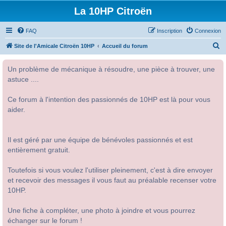
La 10HP Citroën
FAQ
Inscription
Connexion
R
Site de l'Amicale Citroën 10HP
Accueil du forum
e
Un problème de mécanique à résoudre, une pièce à trouver, une
c
astuce ....
h
e
Ce forum à l'intention des passionnés de 10HP est là pour vous
r
aider.
c
h
Il est géré par une équipe de bénévoles passionnés et est
e
entièrement gratuit.
r
Toutefois si vous voulez l'utiliser pleinement, c'est à dire envoyer
et recevoir des messages il vous faut au préalable recenser votre
10HP.
Une fiche à compléter, une photo à joindre et vous pourrez
échanger sur le forum !