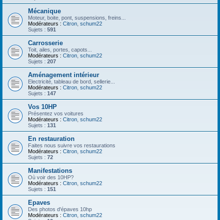
Mécanique
Moteur, boite, pont, suspensions, freins...
Modérateurs :
Citron
,
schum22
Sujets :
591
Carrosserie
Toit, ailes, portes, capots...
Modérateurs :
Citron
,
schum22
Sujets :
207
Aménagement intérieur
Electricité, tableau de bord, sellerie...
Modérateurs :
Citron
,
schum22
Sujets :
147
Vos 10HP
Présentez vos voitures
Modérateurs :
Citron
,
schum22
Sujets :
131
En restauration
Faites nous suivre vos restaurations
Modérateurs :
Citron
,
schum22
Sujets :
72
Manifestations
Où voir des 10HP?
Modérateurs :
Citron
,
schum22
Sujets :
151
Epaves
Des photos d'épaves 10hp
Modérateurs :
Citron
,
schum22