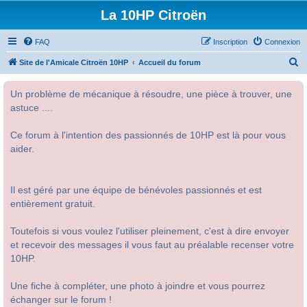
La 10HP Citroën
FAQ
Inscription
Connexion
R
Site de l'Amicale Citroën 10HP
Accueil du forum
e
Un problème de mécanique à résoudre, une pièce à trouver, une
c
astuce ....
h
e
Ce forum à l'intention des passionnés de 10HP est là pour vous
r
aider.
c
h
Il est géré par une équipe de bénévoles passionnés et est
e
entièrement gratuit.
r
Toutefois si vous voulez l'utiliser pleinement, c'est à dire envoyer
et recevoir des messages il vous faut au préalable recenser votre
10HP.
Une fiche à compléter, une photo à joindre et vous pourrez
échanger sur le forum !