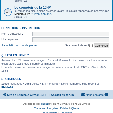
Sujets :
19
Le comptoir de la 10HP
Ici toutes les discussions diverses ayant un lointain rapport avec nos voitures.
Modérateurs :
Citron
,
schum22
Sujets :
78
CONNEXION
•
INSCRIPTION
Nom d’utilisateur :
Mot de passe :
J’ai oublié mon mot de passe
Se souvenir de moi
QUI EST EN LIGNE ?
Au total, il y a
72
utilisateurs en ligne :: 1 inscrit, 0 invisible et 71 invités (selon le nombre
d’utilisateurs actifs des 5 dernières minutes)
Le nombre maximal d’utilisateurs en ligne simultanément a été de
1370
le 23 oct. 2025,
13:55
STATISTIQUES
19575
messages •
2555
sujets •
674
membres • Notre membre le plus récent est
Phildu28
Site de l'Amicale Citroën 10HP
Accueil du forum
Nous contacter
Développé par
phpBB
® Forum Software © phpBB Limited
Traduction française officielle
©
Qiaeru
Confidentialité
|
Conditions