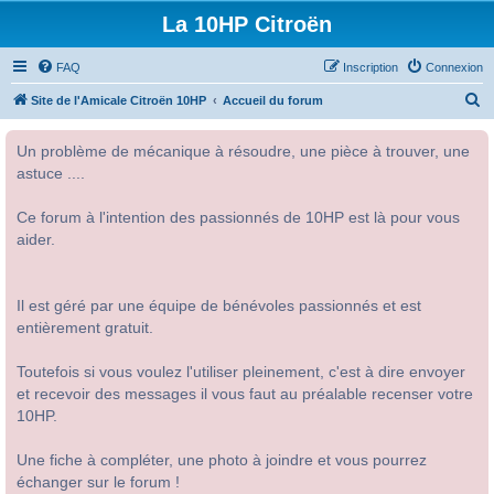
La 10HP Citroën
FAQ
Inscription
Connexion
R
Site de l'Amicale Citroën 10HP
Accueil du forum
e
Un problème de mécanique à résoudre, une pièce à trouver, une
c
astuce ....
h
e
Ce forum à l'intention des passionnés de 10HP est là pour vous
r
aider.
c
h
Il est géré par une équipe de bénévoles passionnés et est
e
entièrement gratuit.
r
Toutefois si vous voulez l'utiliser pleinement, c'est à dire envoyer
et recevoir des messages il vous faut au préalable recenser votre
10HP.
Une fiche à compléter, une photo à joindre et vous pourrez
échanger sur le forum !