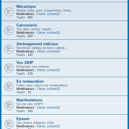
Mécanique
Moteur, boite, pont, suspensions, freins...
Modérateurs :
Citron
,
schum22
Sujets :
591
Carrosserie
Toit, ailes, portes, capots...
Modérateurs :
Citron
,
schum22
Sujets :
207
Aménagement intérieur
Electricité, tableau de bord, sellerie...
Modérateurs :
Citron
,
schum22
Sujets :
147
Vos 10HP
Présentez vos voitures
Modérateurs :
Citron
,
schum22
Sujets :
131
En restauration
Faites nous suivre vos restaurations
Modérateurs :
Citron
,
schum22
Sujets :
72
Manifestations
Où voir des 10HP?
Modérateurs :
Citron
,
schum22
Sujets :
151
Epaves
Des photos d'épaves 10hp
Modérateurs :
Citron
,
schum22