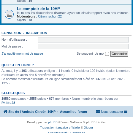
Sujets :
19
Le comptoir de la 10HP
Ici toutes les discussions diverses ayant un lointain rapport avec nos voitures.
Modérateurs :
Citron
,
schum22
Sujets :
78
CONNEXION
•
INSCRIPTION
Nom d’utilisateur :
Mot de passe :
J’ai oublié mon mot de passe
Se souvenir de moi
QUI EST EN LIGNE ?
Au total, il y a
103
utilisateurs en ligne :: 1 inscrit, 0 invisible et 102 invités (selon le nombre
d’utilisateurs actifs des 5 dernières minutes)
Le nombre maximal d’utilisateurs en ligne simultanément a été de
1370
le 23 oct. 2025,
13:55
STATISTIQUES
19580
messages •
2555
sujets •
674
membres • Notre membre le plus récent est
Phildu28
Site de l'Amicale Citroën 10HP
Accueil du forum
Nous contacter
Développé par
phpBB
® Forum Software © phpBB Limited
Traduction française officielle
©
Qiaeru
Confidentialité
|
Conditions