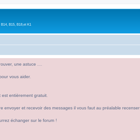
 B14, B15, B18,et K1
uver, une astuce ....
pour vous aider.
 est entièrement gratuit.
 dire envoyer et recevoir des messages il vous faut au préalable recense
urrez échanger sur le forum !