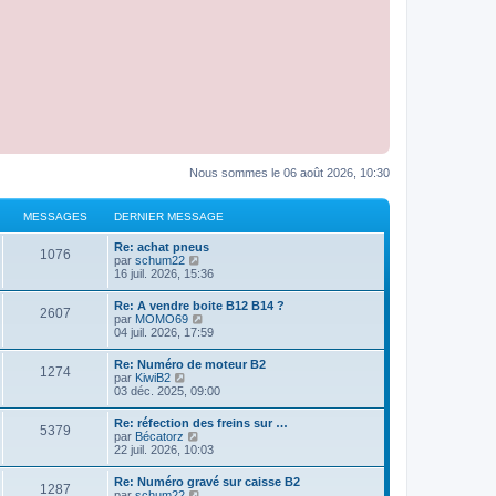
Nous sommes le 06 août 2026, 10:30
MESSAGES
DERNIER MESSAGE
Re: achat pneus
1076
C
par
schum22
o
16 juil. 2026, 15:36
n
s
Re: A vendre boite B12 B14 ?
2607
u
C
par
MOMO69
l
o
04 juil. 2026, 17:59
t
n
e
s
Re: Numéro de moteur B2
r
1274
u
C
par
KiwiB2
l
l
o
03 déc. 2025, 09:00
e
t
n
d
e
s
e
Re: réfection des freins sur …
r
5379
u
r
C
par
Bécatorz
l
l
n
o
22 juil. 2026, 10:03
e
t
i
n
d
e
e
s
e
Re: Numéro gravé sur caisse B2
r
r
1287
u
r
C
par
schum22