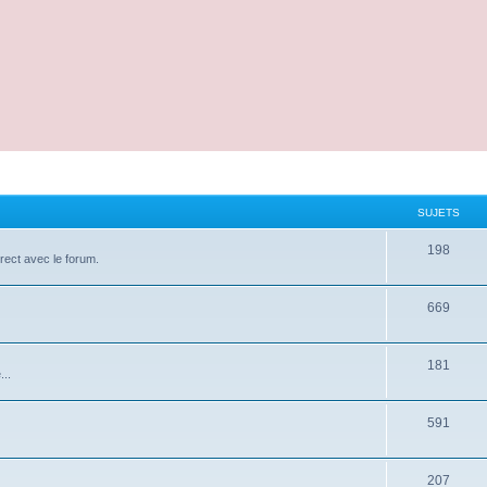
SUJETS
198
irect avec le forum.
669
181
...
591
207