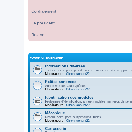
Cordialement
Le président
Roland
FORUM CITROËN 10HP
Informations diverses
Tout ce qui ne parle pas de voiture, mais qui est en rapport d
Modérateurs :
Citron
,
schum22
Petites annonces
Achats/ventes, autos/pièces
Modérateurs :
Citron
,
schum22
Identification des modèles
Problèmes d'identification, année, modèles, numéros de série
Modérateurs :
Citron
,
schum22
Mécanique
Moteur, boite, pont, suspensions, freins...
Modérateurs :
Citron
,
schum22
Carrosserie