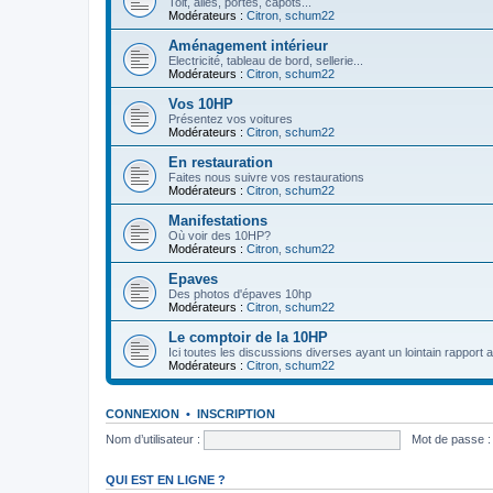
Toit, ailes, portes, capots...
Modérateurs :
Citron
,
schum22
Aménagement intérieur
Electricité, tableau de bord, sellerie...
Modérateurs :
Citron
,
schum22
Vos 10HP
Présentez vos voitures
Modérateurs :
Citron
,
schum22
En restauration
Faites nous suivre vos restaurations
Modérateurs :
Citron
,
schum22
Manifestations
Où voir des 10HP?
Modérateurs :
Citron
,
schum22
Epaves
Des photos d'épaves 10hp
Modérateurs :
Citron
,
schum22
Le comptoir de la 10HP
Ici toutes les discussions diverses ayant un lointain rapport 
Modérateurs :
Citron
,
schum22
CONNEXION
•
INSCRIPTION
Nom d’utilisateur :
Mot de passe :
QUI EST EN LIGNE ?