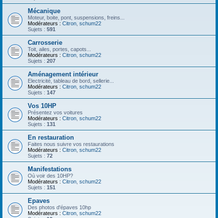
Mécanique
Moteur, boite, pont, suspensions, freins...
Modérateurs :
Citron
,
schum22
Sujets :
591
Carrosserie
Toit, ailes, portes, capots...
Modérateurs :
Citron
,
schum22
Sujets :
207
Aménagement intérieur
Electricité, tableau de bord, sellerie...
Modérateurs :
Citron
,
schum22
Sujets :
147
Vos 10HP
Présentez vos voitures
Modérateurs :
Citron
,
schum22
Sujets :
131
En restauration
Faites nous suivre vos restaurations
Modérateurs :
Citron
,
schum22
Sujets :
72
Manifestations
Où voir des 10HP?
Modérateurs :
Citron
,
schum22
Sujets :
151
Epaves
Des photos d'épaves 10hp
Modérateurs :
Citron
,
schum22