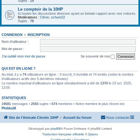
Sujets :
19
Le comptoir de la 10HP
Ici toutes les discussions diverses ayant un lointain rapport avec nos voitures.
Modérateurs :
Citron
,
schum22
Sujets :
78
CONNEXION
•
INSCRIPTION
Nom d’utilisateur :
Mot de passe :
J’ai oublié mon mot de passe
Se souvenir de moi
QUI EST EN LIGNE ?
Au total, il y a
74
utilisateurs en ligne :: 0 inscrit, 0 invisible et 74 invités (selon le nombre
d’utilisateurs actifs des 5 dernières minutes)
Le nombre maximal d’utilisateurs en ligne simultanément a été de
1370
le 23 oct. 2025,
13:55
STATISTIQUES
19581
messages •
2555
sujets •
674
membres • Notre membre le plus récent est
Phildu28
Site de l'Amicale Citroën 10HP
Accueil du forum
Nous contacter
Développé par
phpBB
® Forum Software © phpBB Limited
Traduction française officielle
©
Qiaeru
Confidentialité
|
Conditions