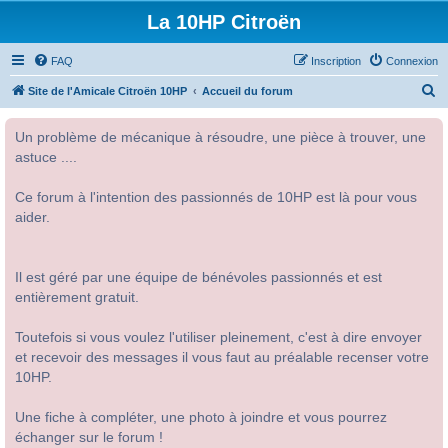
La 10HP Citroën
FAQ
Inscription
Connexion
R
Site de l'Amicale Citroën 10HP
Accueil du forum
e
Un problème de mécanique à résoudre, une pièce à trouver, une
c
astuce ....
h
e
Ce forum à l'intention des passionnés de 10HP est là pour vous
r
aider.
c
h
Il est géré par une équipe de bénévoles passionnés et est
e
entièrement gratuit.
r
Toutefois si vous voulez l'utiliser pleinement, c'est à dire envoyer
et recevoir des messages il vous faut au préalable recenser votre
10HP.
Une fiche à compléter, une photo à joindre et vous pourrez
échanger sur le forum !